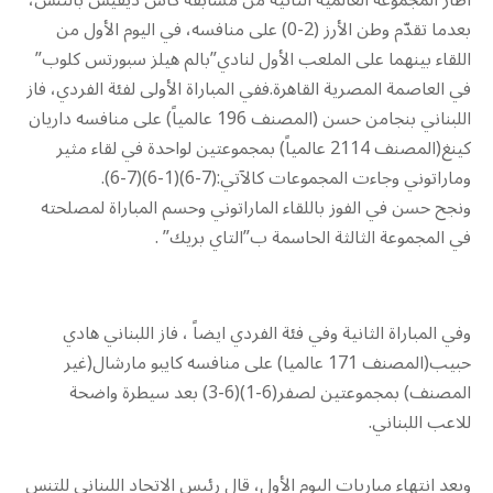
بعدما تقدّم وطن الأرز (2-0) على منافسه، في اليوم الأول من
اللقاء بينهما على الملعب الأول لنادي”بالم هيلز سبورتس كلوب”
في العاصمة المصرية القاهرة.ففي المباراة الأولى لفئة الفردي، فاز
اللبناني بنجامن حسن (المصنف 196 عالمياً) على منافسه داريان
كينغ(المصنف 2114 عالمياً) بمجموعتين لواحدة في لقاء مثير
وماراتوني وجاءت المجموعات كالآتي:(7-6)(1-6)(7-6).
ونجح حسن في الفوز باللقاء الماراتوني وحسم المباراة لمصلحته
في المجموعة الثالثة الحاسمة ب”التاي بريك” .
وفي المباراة الثانية وفي فئة الفردي ايضاً ، فاز اللبناني هادي
حبيب(المصنف 171 عالميا) على منافسه كايبو مارشال(غير
المصنف) بمجموعتين لصفر(6-1)(6-3) بعد سيطرة واضحة
للاعب اللبناني.
وبعد انتهاء مباريات اليوم الأول، قال رئيس الاتحاد اللبناني للتنس