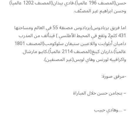
حسن(المصنف 196 عالمياً)،فادي بيدان(المصنف 1202 عالمياً)
وحسن ابراهيم غير المصنّف.
اما فريق بربادوس(بربادوس مصنفة 55 في العالم ومساحتها
431 كلم2 وتقع في المحيط الأطلسي ) فيتألف من المدرب
داميان أبلوايت واللاعبين ستيفان سلوكومب(المصنف 1801
عالمياً)،داريان كينغ(المصنف 2114 عالمياً)،كايبو مارشال
واكزافييه لورنس وهاي لويس(غير المصنفين).
-مرفق صورة:
– بنجامن حسن خلال المباراة
– ….وهادي حبيب