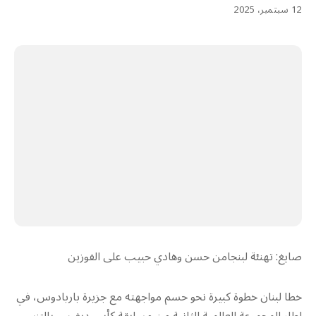
12 سبتمبر، 2025
صايغ: تهنئة لبنجامن حسن وهادي حبيب على الفوزين
خطا لبنان خطوة كبيرة نحو حسم مواجهته مع جزيرة باربادوس، في
اطار المجموعة العالمية الثانية من مسابقة كأس ديفيس بالتنس،