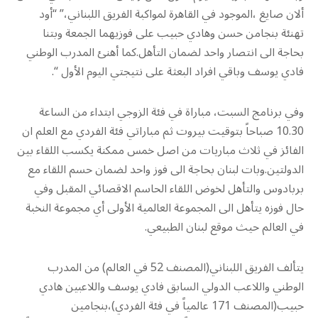
ألان صايغ ،الموجود في القاهرة لمواكبة الفريق اللبناني،” “أود
تهنئة بنجامن حسن وهادي حبيب على فوزيهما الجمعة وبتنا
بحاجة الى انتصار واحد لضمان التأهل.كما أهنئ المدرب الوطني
فادي يوسف وباقي افراد البعثة على نتيجتي اليوم الأول “.
وفي برنامج السبت، مباراة في فئة الزوجي ابتداء من الساعة
10.30 صباحاً بتوقيت بيروت ثم مباراتي فئة الفردي مع العلم ان
الفائز في ثلاث مباريات من اصل خمس ممكنة يكسب اللقاء بين
الدولتين.وبات لبنان بحاجة الى فوز واحد لضمان حسم اللقاء مع
بربادوس والتأهل لخوض اللقاء الحاسم الاقصائي المقبل وفي
حال فوزه يتأهل الى المجموعة العالمية الأولى أي مجموعة النخبة
في العالم حيث موقع لبنان الطبيعي.
يتألف الفريق اللبناني(المصنف 52 في العالم) من المدرب
الوطني واللاعب الدولي السابق فادي يوسف واللاعبين هادي
حبيب(المصنف 171 عالمياً في فئة الفردي)،بنجامين