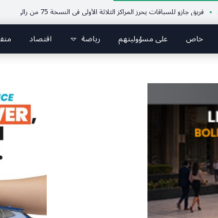
زو للسباقات يحرز المراكز الثلاثة الأولى في النسخة 75 من رالي فنلندا
ملتقى
خاص
على مسؤوليتهم
رياضة
اقتصاد
متف