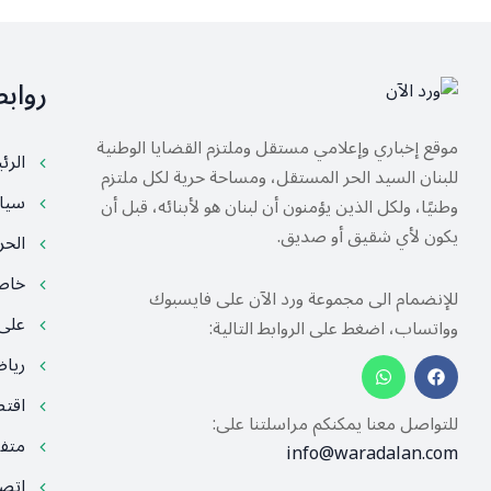
رواب
موقع إخباري وإعلامي مستقل وملتزم القضايا الوطنية
الرئ
للبنان السيد الحر المستقل، ومساحة حرية لكل ملتزم
سيا
وطنيًا، ولكل الذين يؤمنون أن لبنان هو لأبنائه، قبل أن
يكون لأي شقيق أو صديق.
الح
خا
للإنضمام الى مجموعة ورد الآن على فايسبوك
على
وواتساب، اضغط على الروابط التالية:
ريا
اقت
للتواصل معنا يمكنكم مراسلتنا على:
متف
info@waradalan.com
اتصل