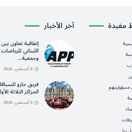
ط مفيدة
آخر الأخبار
إتفاقية تعاون بين ا
يسية
اللبناني للرياضات ا
سة
وجمعية…
رب
6 أغسطس، 2026
ص
فريق جازو للسباق
 مسؤوليتهم
المراكز الثلاثة الأ
ضة
6 أغسطس، 2026
صاد
رقات
 بنا