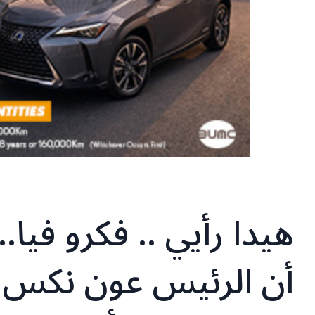
هيدا رأيي .. فكرو ف
أن الرئيس عون نكس ب