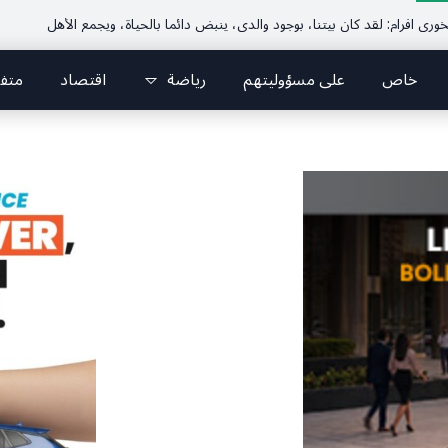
خاص
على مسؤوليتهم
رياضة
اقتصاد
متف