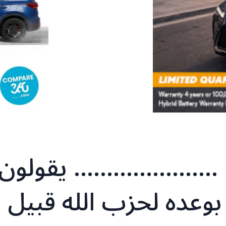
يا.. …………………. يقولون
وعده لحزب الله قبيل