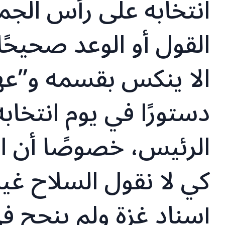
انتخابه على رأس الجم
القول أو الوعد صحيحًا
الا ينكس بقسمه و”عه
دستورًا في يوم انتخابه
الرئيس، خصوصًا أن ال
كي لا نقول السلاح غي
إسناد غزة ولم ينجح ف