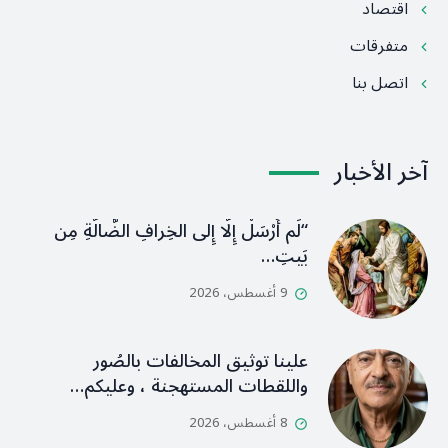
اقتصاد
متفرقات
اتصل بنا
آخر الأخبار
“لَم أُرْسَلْ إِلَّا إِلى الخِرافِ الضَّالَّةِ مِن
بَيتِ…
9 أغسطس، 2026
علينا توثيق المخالفات بالصُور
واللقطات المستهجنة ، وعليكم…
8 أغسطس، 2026