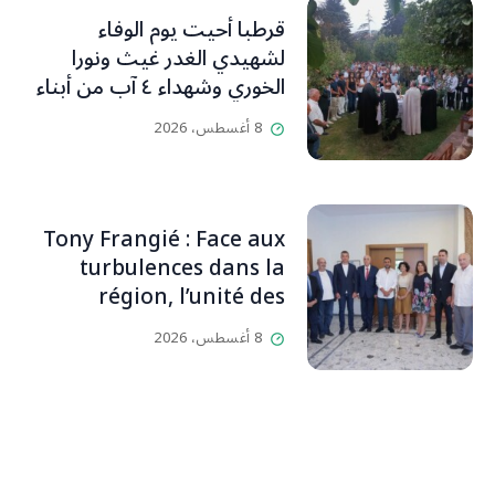
قرطبا أحيت يوم الوفاء
لشهيدي الغدر غيث ونورا
الخوري وشهداء ٤ آب من أبناء
البلدة.. كارين الخوري افرام: لقد
8 أغسطس، 2026
كان بيتنا، بوجود والدي، ينبض
دائماً بالحياة، ويجمع الأهل
والمحبين. وحاول الغدر والشرّ
إقفاله لكنه لم يستطع لأنه
Tony Frangié : Face aux
بيت رسالة وتاريخ وإيمان وقيم
turbulences dans la
مستمرة (صور وVideo)
région, l’unité des
Libanais est primordiale
8 أغسطس، 2026
L’OLJ / Par Scarlett
HADDAD