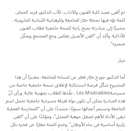
ثم ألقى عميد كلية الفنون والآداب، الأب الدكتور فريد المجبّر،
كلمة نوّه فيها بمحبّة خبّاز للجامعة وللرهبانية اللبنانية المارونية،
مشيرًا إلى مبادرته بمنح راتبه كمنحة جامعية لطلاب الفنون
الأدائية. وأكد أن “الفن الأصيل يعكس وجع المجتمع ويمثّل
ضميره”.
خباز
أما الدكتور جورج خبّاز فعبّر عن امتنانه للجامعة، معتبرًا أن هذا
المشروع شكّل فرصة استثنائية لإطلاق نسخة جامعية خاصة من
مسرحيةLes Misérables ، نفّذها الطلاب بمهنية عالية. ورأى أنّ
هذه المبادرة يمكن أن تكون نواة لفرقة مسرحية جامعية تحمل اسم
الجامعة وتستمر أعمالها سنويًا، مشددًا على أن “الممارسة العملية
تبقى الأداة الأهم لصقل موهبة الممثل”، ومؤكدًا على أن “الفن
ركيزة أساسية في بناء الأوطان”. وختم كلمته معبّرًا عن فخره بكل