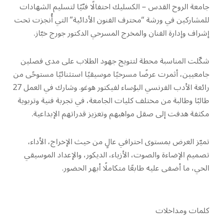
جامعة الروح القدس – الكسليك احتفالًا فنّيًا لتسليم الشهادات
للمشاركين في ورشة “محترف الفنون الأدائية” التي أُنجزت تحت
إشراف وإدارة الفنان والمخرج المسرحي الدكتور جورج خبّاز.
شكّلت المناسبة محطة لتتويج جهود الطلاب على مدى فصلين
جامعيين، أثمرت عرضًا مسرحيًا موسيقيًا استثنائيًا مستوحًى من
رائعة الأدب الفرنسي البؤساء لفيكتور هوغو. وشارك في العمل 27
طالبًا وطالبة من مختلف كليات الجامعة، في تجربة فنية وتربوية
مكثفة هدفت إلى صقل مواهبهم وتعزيز قدراتهم الإبداعية.
تميّز العرض بمستوى احترافي عالٍ من حيث الإخراج، الأداء،
تصميم الإضاءة والصوت، الأزياء، الديكور، والإعداد الموسيقي
الحي، ما أضفى عليه طابعًا متكاملًا أبهر الحضور.
كلمات ومداخلات