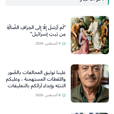
“لَم أُرْسَلْ إِلَّا إِلى الخِرافِ الضَّالَّةِ
مِن بَيتِ إسرائيل”
9 أغسطس، 2026
علينا توثيق المخالفات بالصُور
واللقطات المستهجنة ، وعليكم
التنبّه وإبداء آرائكم بالتعليقات
(جورج صبّاغ)
8 أغسطس، 2026