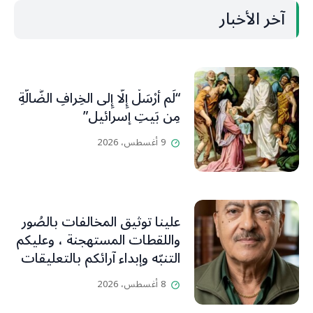
آخر الأخبار
“لَم أُرْسَلْ إِلَّا إِلى الخِرافِ الضَّالَّةِ
مِن بَيتِ إسرائيل”
9 أغسطس، 2026
علينا توثيق المخالفات بالصُور
واللقطات المستهجنة ، وعليكم
التنبّه وإبداء آرائكم بالتعليقات
(جورج صبّاغ)
8 أغسطس، 2026