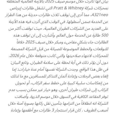
بيان أنّها تأثرت خلال موسم صيف 2025 بالأزمة العالمية المتعلقة
بمحركات شركة Pratt & Whitney التي تشغل طائرات إيرباص
A321neo، مما أدى إلى توقف ثلاث طائرات حديثة من هذا الطراز
عن الخدمة ضمن أسطولها. في الوقت الذي أثرت فيه هذه الأزمة
على العديد من الشركات الطيران العالمية، حيث توقفت أكثر من
500 طائرة عن الخدمة حول العالم. وأشارت إلى ان توقف هذه
الطائرات جاء بشكلٍ مفاجىء ومبكر خلال صيف 2025 خلافاً
للتوقعات والخطط الموضوعة للصيانة من قبل الشركة المصنعة
للمحركات لانتهاء صلاحيتها والتي كانت متوقعة خلال عام 2026،
دون أن يؤثر ذلك في أية لحظة على سلامة الطيران. وتابع البيان:
في ظل هذا الواقع، وجدت الشركة نفسها أمام عدة خيارات: إما
إلغاء بعض الرحلات وإعادة أثمان التذاكر للمسافرين مع ما لذلك
من إنعكاسات سلبية كبيرة على خطط سفر الركاب، أو تحويل
الركاب إلى شركات طيران أخرى، وهو خيار غير ممكن بسبب عدم
توفر المقاعد الكافية في السوق خلال موسم الذروة. وأضافت
الشركة انه انطلاقاً من التزامها بتأمين نقل ركابها بصورة آمنة خلال
أصعب الظروف ، كان قرار استئجار 3 طائرات مع أطقمها وإعادة