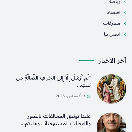
رياضة
اقتصاد
متفرقات
اتصل بنا
آخر الأخبار
“لَم أُرْسَلْ إِلَّا إِلى الخِرافِ الضَّالَّةِ مِن
بَيتِ…
9 أغسطس، 2026
علينا توثيق المخالفات بالصُور
واللقطات المستهجنة ، وعليكم…