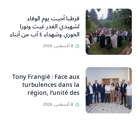
قرطبا أحيت يوم الوفاء
لشهيدي الغدر غيث ونورا
الخوري وشهداء ٤ آب من أبناء
البلدة.. كارين الخوري افرام: لقد
8 أغسطس، 2026
كان بيتنا، بوجود والدي، ينبض
دائماً بالحياة، ويجمع الأهل
والمحبين. وحاول الغدر والشرّ
إقفاله لكنه لم يستطع لأنه
Tony Frangié : Face aux
بيت رسالة وتاريخ وإيمان وقيم
turbulences dans la
مستمرة (صور وVideo)
région, l’unité des
Libanais est primordiale
8 أغسطس، 2026
L’OLJ / Par Scarlett
HADDAD