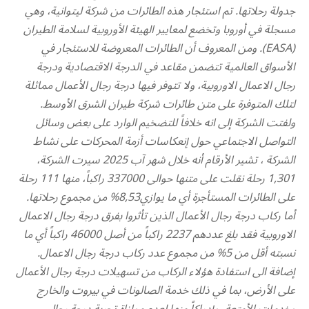
جدولة رحلاتها. تم استئجار هذه الطائرات من شركة ليتوانية، وهي
مسجلة في أوروبا وتخضع لمعايير الهيئة الأوروبية لسلامة الطيران
(EASA). ومن المعروف أن الطائرات المعروضة للاستئجار في
الأسواق العالمية تتضمن مقاعد في الدرجة الاقتصادية ودرجة
رجال الاعمال الاوروبية، ولا تتوفر فيها درجة رجال الأعمال مماثلة
لتلك المتوفرة على متن طائرات شركة طيران الشرق الأوسط.
ولفتت الشركة إلى انه خلافاً للتضخيم الوارد على بعض وسائل
التواصل الاجتماعي حول إنعكاسات أزمة المحركات على نشاط
الشركة ، تشير الأرقام أنه خلال شهر آب 2025 سيرت الشركة،
1,301 رحلة نقلت على متنها حوالى 337000 راكباً، منها 111 رحلة
على الطائرات المستأجرة أي ما يوازي8,53% من مجموع رحلاتها.
أما ركاب درجة رجال الأعمال الذين تأثروا بفرق درجة رجال الاعمال
الاوروبية فقد بلغ عددهم 2237 راكباً من أصل 46000 راكباً أي ما
نسبته أقل من 5% من مجموع عدد ركاب درجة رجال الاعمال.
إضافة الى استفادة هؤلاء الركاب من تسهيلات درجة رجال الأعمال
على الأرض، بما في ذلك خدمة الصالونات في بيروت والخارج