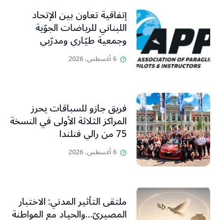
إتفاقية تعاون بين الإتحاد
اللبناني للرياضات الجوّية
وجمعية طيّاري ومدرّبي
الطيران الشراعي
6 أغسطس، 2026
فريق جازو للسباقات يحرز
المراكز الثلاثة الأولى في النسخة
75 من رالي فنلندا
6 أغسطس، 2026
ملتقى التأثير المدني: الاختبار
المصيريّ…والحياد مع المواطنة