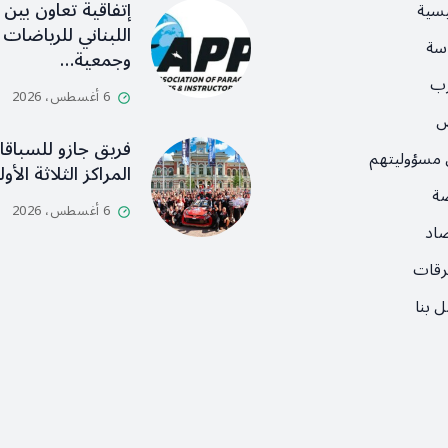
إتفاقية تعاون بين ا
يسية
اللبناني للرياضات ا
سة
وجمعية…
رب
6 أغسطس، 2026
ص
فريق جازو للسباق
 مسؤوليتهم
المراكز الثلاثة الأ
ضة
6 أغسطس، 2026
صاد
رقات
 بنا