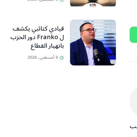
قيادي كتائبي يكشف
ل Franko دور الحزب
بانهيار القطاع
المصرفي
6 أغسطس، 2026
هب