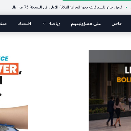
 جازو للسباقات يحرز المراكز الثلاثة الأولى في النسخة 75 من رالي فنلندا
ملت
خاص
على مسؤوليتهم
رياضة
اقتصاد
متف