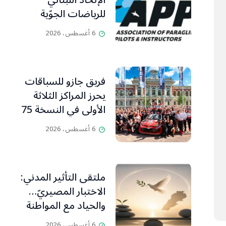
الإتحاد اللبناني
للرياضات الجوّية
وجمعية طيّاري
6 أغسطس، 2026
ومدرّبي الطيران
الشراعي
فريق جازو للسباقات
يحرز المراكز الثلاثة
الأولى في النسخة 75
من رالي فنلندا
6 أغسطس، 2026
ملتقى التأثير المدني:
الاختبار المصيريّ…
والحياد مع المواطنة
بوصلة
6 أغسطس، 2026