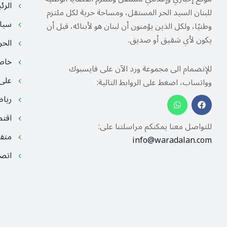
الرئ
للبنان السيد الحر المستقل، ومساحة حرية لكل ملتزم
سيا
وطنيًا، ولكل الذين يؤمنون أن لبنان هو لأبنائه، قبل أن
يكون لأي شقيق أو صديق.
الح
خا
للإنضمام الى مجموعة ورد الآن على فايسبوك
على
وواتساب، اضغط على الروابط التالية:
ريا
اقت
للتواصل معنا يمكنكم مراسلتنا على:
متف
info@waradalan.com
اتصل