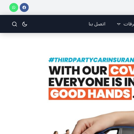
فريق جازو للسباقات يحرز المراكز الثلاثة الأولى في النسخة 75 من رالي فنلندا
رقات
اتصل بنا