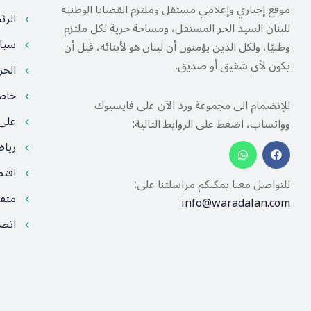
موقع إخباري وإعلامي مستقل وملتزم القضايا الوطنية
الرئ
للبنان السيد الحر المستقل، ومساحة حرية لكل ملتزم
سيا
وطنيًا، ولكل الذين يؤمنون أن لبنان هو لأبنائه، قبل أن
يكون لأي شقيق أو صديق.
الح
خا
للإنضمام الى مجموعة ورد الآن على فايسبوك
على
وواتساب، اضغط على الروابط التالية:
ريا
اقت
للتواصل معنا يمكنكم مراسلتنا على:
متف
info@waradalan.com
اتصل