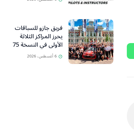
ومدرّبي الطيران
الشراعي
فريق جازو للسباقات
يحرز المراكز الثلاثة
الأولى في النسخة 75
من رالي فنلندا
6 أغسطس، 2026