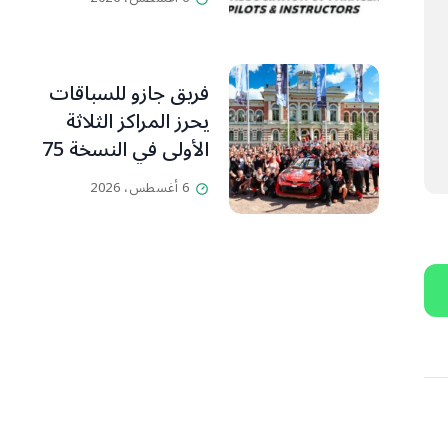
ومدرّبي الطيران
الشراعي
فريق جازو للسباقات
يحرز المراكز الثلاثة
الأولى في النسخة 75
من رالي فنلندا
6 أغسطس، 2026