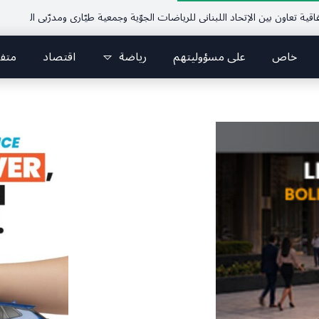
ون بين الإتحاد اللبناني للرياضات الجوّية وجمعية طيّاري ومدرّبي الطيران الشراعي
خاص
على مسؤوليتهم
رياضة
اقتصاد
متف