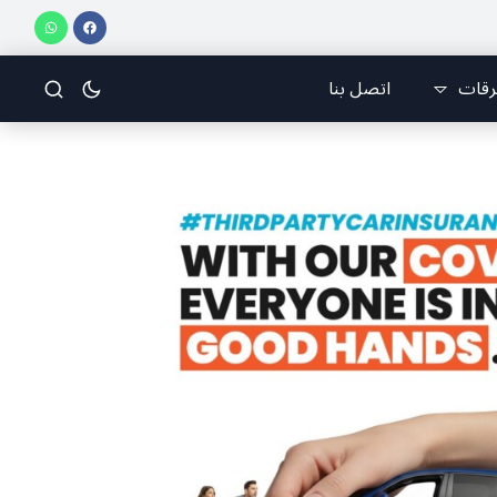
فريق جازو للسباقات يحرز المراكز الثلاثة الأولى في النسخة 75 من رالي فنلندا
رقات
اتصل بنا