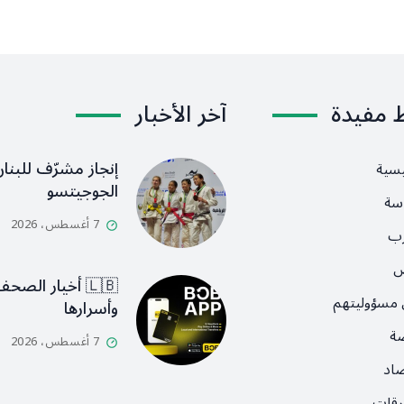
ط مفيدة
آخر الأخبار
إنجاز مشرّف للبنان
يسية
الجوجيتسو
سة
7 أغسطس، 2026
رب
ص
🇱🇧 أخيار الصح
 مسؤوليتهم
وأسرارها
ضة
7 أغسطس، 2026
صاد
رقات