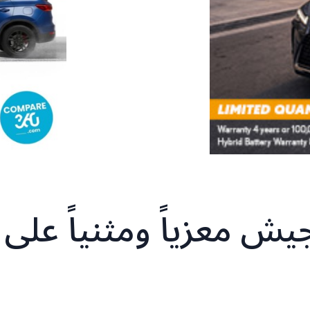
يش معزياً ومثنياً على