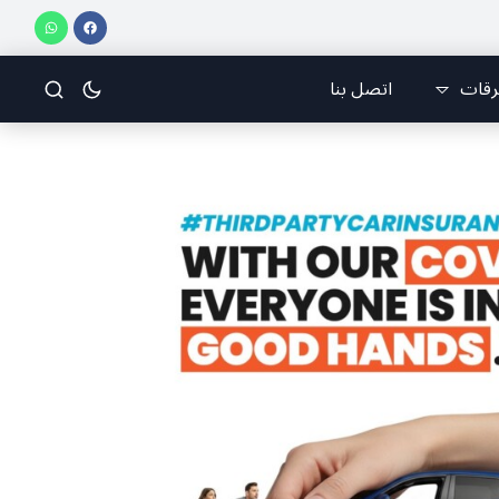
 أبناء البلدة.. كارين الخوري افرام: لقد كان بيتنا، بوجود والدي، ينبض دائماً بالحياة، ويجمع الأهل والمحبين. وحاول الغدر والشرّ إقفاله لكنه لم يستطع لأنه بيت رسالة وتاريخ وإيمان وقيم مستمرة (صور وVideo)
رقات
اتصل بنا