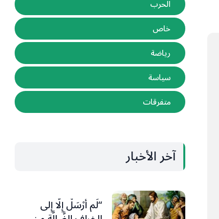
الحرب
خاص
رياضة
سياسة
متفرقات
آخر الأخبار
“لَم أُرْسَلْ إِلَّا إِلى