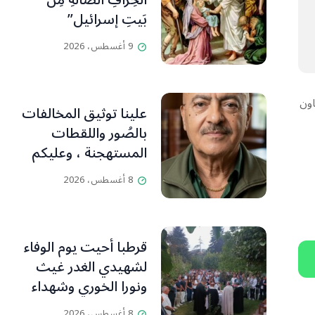
الخِرافِ الضَّالَّةِ مِن
بَيتِ إسرائيل”
9 أغسطس، 2026
اون
علينا توثيق المخالفات
بالصُور واللقطات
المستهجنة ، وعليكم
التنبّه وإبداء آرائكم
8 أغسطس، 2026
بالتعليقات (جورج
صبّاغ)
قرطبا أحيت يوم الوفاء
لشهيدي الغدر غيث
ونورا الخوري وشهداء
٤ آب من أبناء البلدة..
8 أغسطس، 2026