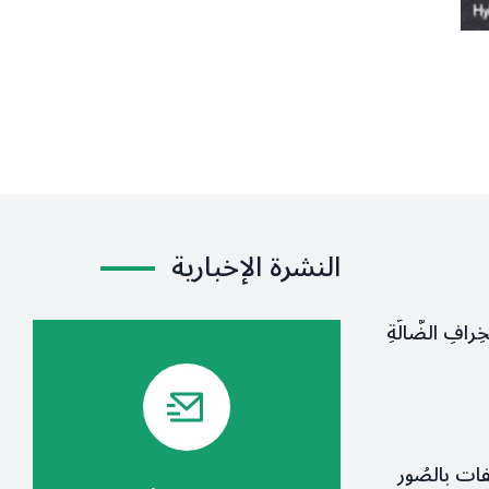
النشرة الإخبارية
لخِرافِ الضَّالَّةِ
فات بالصُور