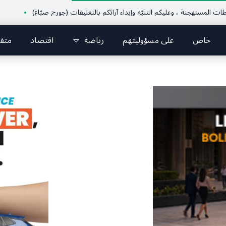
هجنة ، وعليكم التنبّه وإبداء آرائكم بالتعليقات (جورج صبّاغ)
قرطبا أحيت يوم الوفاء لشهيدي الغدر غيث ونورا الخوري وشهداء ٤ آب من
خاص
على مسؤوليتهم
رياضة
اقتصاد
متف