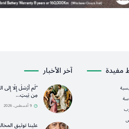
ط مفيدة
آخر الأخبار
“لَم أُرْسَلْ إِلَّا إِلى ا
يسية
مِن بَيتِ…
سة
9 أغسطس، 2026
رب
ص
علينا توثيق المخال