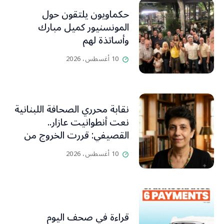
حكماويون يلتقون حول
المونسنيور كميل مبارك
وأساتذة لهم
10 أغسطس، 2026
نقابة محرري الصحافة اللبنانية
نعت أنطوانيت عازار..
القصيفي: قررت الخروج من
عزلتها والإنطلاق إلى عالم
10 أغسطس، 2026
أفضل ينسيها ما سامته من
عذابات ومعاناة
قراءة في صحف اليوم