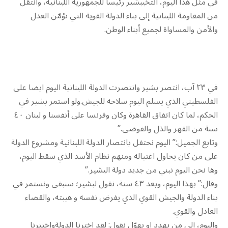
في مثل هذا اليوم، انتخببشير رئيسا للجمهورية اللبنانية، وانتقل
من المقاومة اللبنانية إلى بناء الدولة القوية التي تؤمّن العدل
والأمن والمساواة لجميع أبناء الوطن.
في ٢٣ آب، انتصر بشير وانتصرت الدولة اللبنانية اليوم ايضا على
الفلسطيني الذي يسلم اليوم سلاحه للجيش.ولو استمر بشير في
الحكم، لما كان اتفاق القاهرة وكان وفرنسا على أنفسنا و لبنان ٤٠
سنة من القهر والذل والفوضى.”
وتابع الجميل:” اليوم نحتفل بانتصار الدولة اللبنانية ومشروع الدولة
على من كان يحاول اغتياله ومنهم نظام الأسد الذي سقط اليوم،
وها نحن اليوم نبني من جديد دولة البشير.”
وقال:” بهذا اليوم، وبعد ٤٣ سنة، نقول لبشير؛ سنبقى ونستمر في
بناء الدولة والجيش القوي الذي يفرض نفسه و هيبته، والقضاء
العادل والقوي.
واليوم، إلى من يهدد او يهوّل نقول: لقد اخترنا الدولةواختترنا