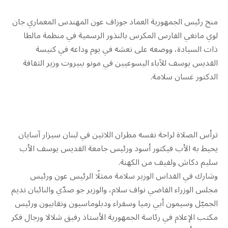
منح رئيس الجمهورية العماد جوزاف عون المهندس المعماري جان
لوي مانغي الفارس المكرس بالنذور الرسمية في منظمة مالطا
ذات السيادة، ووضعه على نعشه في يوم وداعه في كنيسة
القديس يوسف للآباء اليسوعيين في مونو ببيروت وزير الثقافة
الدكتور غسان سلامة.
ترأس الصلاة لراحة نفسه مطران اللاتين في لبنان سيزار آسايان
يحيط به الأب فيكتور أسود ورئيس جامعة القديس يوسف الأب
سليم دكاش ولفيف من الكهنة.
وشارك في القداس الوزير سلامة ممثلًا الرئيس عون ورئيس
مجلس الوزراء القاضي نواف سلام، والوزير جو صدّي والنائبان نديم
الجميّل وسيمون أبي رميا وسفراء ودبلوماسيون ونقابيون ورئيس
مكتب الإعلام في رئاسة الجمهورية الأستاذ رفيق شلالا ورجال فكر