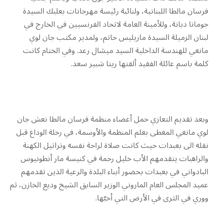
فرسان مالطا اللبنانية، ولنائبة رئيسة مهرجانات بعلبك السيدة
جومانا دبانة، وللأمينة العامة لاتحاد الفرنسيين في الخارج في
لبنان الزميلة السيدة ماريليس حاتم، ولمدير مكتب جان لوي
مانغي للهندسة الداخلية السيد ميشال رعد. وفي الختام كانت
كلمة باسم عائلة الفقيد ألقتها ريتا شبير سعد.
وبعد تقديم التعازي حمل أعضاء منظمة فرسان مالطا نعش جان
لوي مانغي المغطى بعلم المنظمة والأوسمة، في رحلة الوداع قبل
نقله الى بعبدات حيث كانت صلاة لراحة نفسه وتراتيل الكهنة
والراهبات يتقدمهم الأب خليل رحمة في كنيسة مار أنطونيوس
البادواني في بعبدات بحضور أبناء البلدة والرعية الذين تقدمهم
عميد المجلس العام الماروني الوزير السابق الشيخ وديع الخازن، ثم
ووري في الثرى في الأرض التي أحبّها.