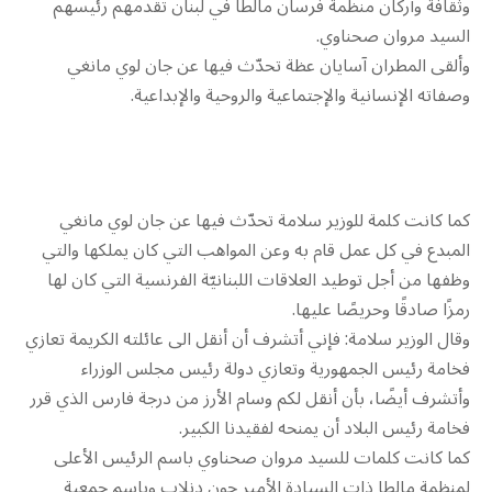
وثقافة وأركان منظمة فرسان مالطا في لبنان تقدمهم رئيسهم
السيد مروان صحناوي.
وألقى المطران آسايان عظة تحدّث فيها عن جان لوي مانغي
وصفاته الإنسانية والإجتماعية والروحية والإبداعية.
كما كانت كلمة للوزير سلامة تحدّث فيها عن جان لوي مانغي
المبدع في كل عمل قام به وعن المواهب التي كان يملكها والتي
وظفها من أجل توطيد العلاقات اللبنانيّة الفرنسية التي كان لها
رمزًا صادقًا وحريصًا عليها.
وقال الوزير سلامة: فإني أتشرف أن أنقل الى عائلته الكريمة تعازي
فخامة رئيس الجمهورية وتعازي دولة رئيس مجلس الوزراء
وأتشرف أيضًا، بأن أنقل لكم وسام الأرز من درجة فارس الذي قرر
فخامة رئيس البلاد أن يمنحه لفقيدنا الكبير.
كما كانت كلمات للسيد مروان صحناوي باسم الرئيس الأعلى
لمنظمة مالطا ذات السيادة الأمير جون دنلاب وباسم جمعية