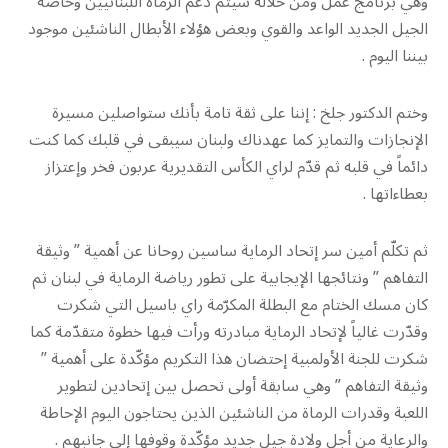
وهي برنامج عمل ومن خلاله سيتم دعم الرماة اللبنانيين وخاصة
الجيل الجديد الواعد والقوي وبعض هؤلاء الأبطال الناشئين موجود
بيننا اليوم .
وختم الدكتور جلخ : إننا على ثقة تامة بأنك ستواصلين مسيرة
الإنجازات والتمايز كما عهدناك ولبنان سيبقى في قلبك كما كنت
دائماً في قلبه ثم قدّم لراي الكأس التقديرية عربون فخر وإعتزاز
بعطاءاتها .
ثم تكلّم أمين سر إتحاد الرماية ساسين روحانا عن أهمية ” وثيقة
التفاهم ” ونتائجها الإيجابية على تطور رياضة الرماية في لبنان ثم
كان مسك الختام مع البطلة المكرّمة راي باسيل التي شكرت
وقدّرت غالياً لإتحاد الرماية مبادرته ورأت فيها خطوة متقدّمة كما
شكرت للجنة الأولمبية إحتضان هذا التكريم مؤكّدة على أهمية ”
وثيقة التفاهم ” وهي سابقة أولى تحصل بين إتحادين لتطوير
اللعبة وقدرات الرماة من الناشئين الذين يحتاجون اليوم الإحاطة
والرعاية من أجل ولادة جيل جديد مؤكّدة وقوفها إلى جانبهم .