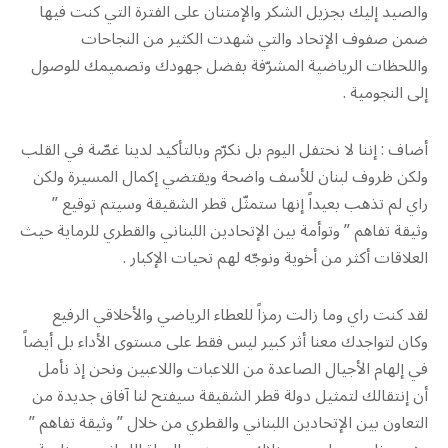
والصيد إليك بجزيل الشكر والإمتنان على الفترة التي كنت فيها
ضمن صفوف الإتحاد والتي شهدت الكثير من النجاحات
واللحظات الرياضية المشرّفة بفضل جهودك وتصميمك للوصول
إلى النجومية .
أضاف : إننا لا نحتفل اليوم بل نكرّم وبالتأكيد لدينا غصّة في القلب
ولكن ظروف لبنان للأسف واضحة ويقتضي إكمال المسيرة ولكن
راي لم تذهب بعيداً إنها ستمثّل قطر الشقيقة وسيتم توقيع ”
وثيقة تفاهم ” وتوأمة بين الإتحادين اللبناني والقطري للرماية حيث
العلاقات أكثر من أخوية ونوجّه لهم تحيات الإكبار .
لقد كنت راي وما زالت رمزاً للعطاء الرياضي والأخلاقي الرفيع
وكان لتواجدك معنا أثر كبير ليس فقط على مستوى الأداء بل أيضاً
في إلهام الأجيال الصاعدة من اللاعبات واللاعبين ونحن إذ نأمل
أن إنتقالك لتمثيل دولة قطر الشقيقة سيفتح لنا آفاق جديدة من
التعاون بين الإتحادين اللبناني والقطري من خلال ” وثيقة تفاهم ”