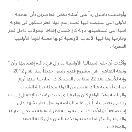
وأوضحت باسيل رداً على أسئلة بعض الحاضرين بأن المحطة
الأولى التي ستلعب فيها تحت إسم دولة قطر ستكون في بطولة
آسيا التي تستضيفها دولة كازاخستان إضافة لبطولات داخل قطر
وخارجها بما فيها الألعاب الأولمبية كونها ممثلة للجنة الأولمبية
القطرية .
وأكّدت أن حلم الميدالية الأولمبية ما زال في دائرة إهتمامها وأن ”
وثيقة التفاهم ” هي مشروع قديم وليس جديداً منذ العام 2012
وإنه للأسف بعد 22 سنة من المشاركات الخارجية بينها أربع
دورات أولمبية هناك تقصيرمن الدولة ممثلة بوزارة الشباب
والرياضة وهذا الواقع كان وراء قراري حيث رغبت بالإنتقال إلى بلد
رياضي يعتبر ريادياً في عالم الرياضة وسجل قطر يشهد على
إستضافة أبرزالأحداث الدولية ودولة قطرالشقيقة تستحق التهنئة
والتنويه والشكر لما قدمته وتقدّمه للبنان على كافة الصعد
والمجالات .