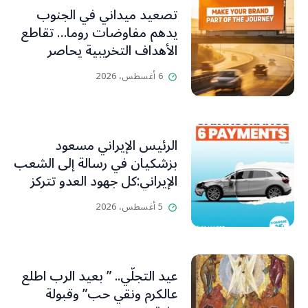
تصعيد ميداني في الجنوب
يدهم مفاوضات روما… تقاطع
الأهداف التخريبية يحاصر
الجانب اللبناني
6 أغسطس، 2026
الرئيس الإيراني مسعود
بزشكيان في رسالة إلى الشعب
الإيراني:كل جهود العدو تتركز
على إيجاد الفرقة والانقسام في
5 أغسطس، 2026
إيران.
عيد التجلّي.. ” بعيد الرب اطلع
عالكرم ونقي حب” وقبولة