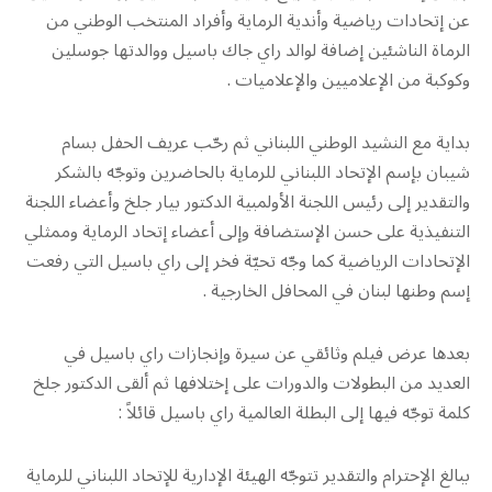
عن إتحادات رياضية وأندية الرماية وأفراد المنتخب الوطني من
الرماة الناشئين إضافة لوالد راي جاك باسيل ووالدتها جوسلين
وكوكبة من الإعلاميين والإعلاميات .
بداية مع النشيد الوطني اللبناني ثم رحّب عريف الحفل بسام
شيبان بإسم الإتحاد اللبناني للرماية بالحاضرين وتوجّه بالشكر
والتقدير إلى رئيس اللجنة الأولمبية الدكتور بيار جلخ وأعضاء اللجنة
التنفيذية على حسن الإستضافة وإلى أعضاء إتحاد الرماية وممثلي
الإتحادات الرياضية كما وجّه تحيّة فخر إلى راي باسيل التي رفعت
إسم وطنها لبنان في المحافل الخارجية .
بعدها عرض فيلم وثائقي عن سيرة وإنجازات راي باسيل في
العديد من البطولات والدورات على إختلافها ثم ألقى الدكتور جلخ
كلمة توجّه فيها إلى البطلة العالمية راي باسيل قائلاً :
ببالغ الإحترام والتقدير تتوجّه الهيئة الإدارية للإتحاد اللبناني للرماية