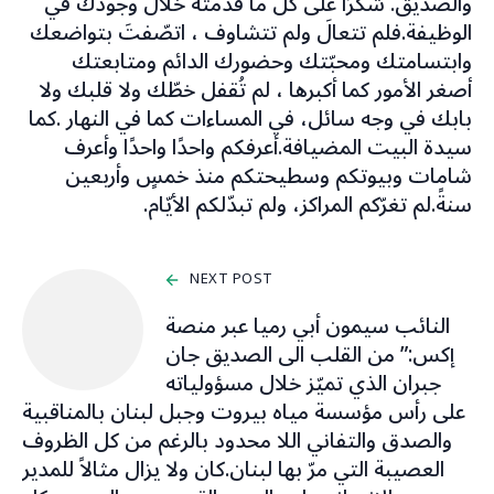
والصديق. شكرًا على كلّ ما قدّمته خلال وجودك في
الوظيفة.فلم تتعالَ ولم تتشاوف ، اتصّفتَ بتواضعك
وابتسامتك ومحبّتك وحضورك الدائم ومتابعتك
أصغر الأمور كما أكبرها ، لم تُقفل خطّك ولا قلبك ولا
بابك في وجه سائل، في المساءات كما في النهار .كما
سيدة البيت المضيافة.أعرفكم واحدًا واحدًا وأعرف
شامات وبيوتكم وسطيحتكم منذ خمسٍ وأربعين
سنةً.لم تغرّكم المراكز، ولم تبدّلكم الأيّام.
NEXT POST
النائب سيمون أبي رميا عبر منصة
إكس:” من القلب الى الصديق جان
جبران الذي تميّز خلال مسؤولياته
على رأس مؤسسة مياه بيروت وجبل لبنان بالمناقبية
والصدق والتفاني اللا محدود بالرغم من كل الظروف
العصيبة التي مرّ بها لبنان.كان ولا يزال مثالاً للمدير