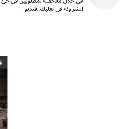
في خلال ملاحقته لمطلوبين في حيّ
الشراونة في بعلبك..فيديو