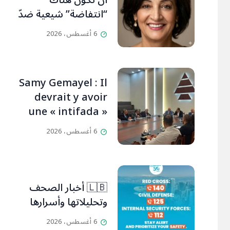
أن تكون هناك
“انتفاضة” شيعية ضدّ
حزب الله (سكارلت
6 أغسطس، 2026
حداد)
Samy Gemayel : Il
devrait y avoir
une « intifada »
chiite contre le
6 أغسطس، 2026
HezbollahL’OLJ /
Par Scarlett
HADDAD,
🇱🇧 أخبار الصحف
وتحليلاتها وأسرارها
6 أغسطس، 2026