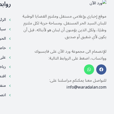
رواب
موقع إخباري وإعلامي مستقل وملتزم القضايا الوطنية
الرئ
للبنان السيد الحر المستقل، ومساحة حرية لكل ملتزم
سيا
وطنيًا، ولكل الذين يؤمنون أن لبنان هو لأبنائه، قبل أن
يكون لأي شقيق أو صديق.
الح
خا
للإنضمام الى مجموعة ورد الآن على فايسبوك
على
وواتساب، اضغط على الروابط التالية:
ريا
اقت
للتواصل معنا يمكنكم مراسلتنا على:
متف
info@waradalan.com
اتصل