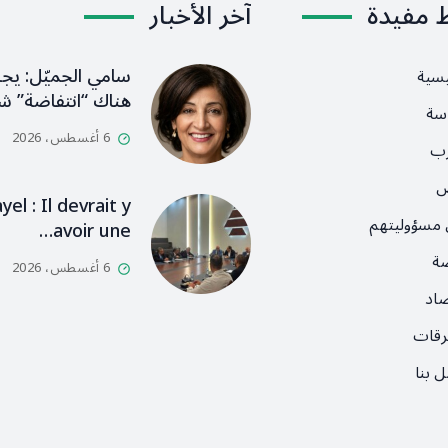
ط مفيدة
آخر الأخبار
سامي الجميّل: يج
يسية
هناك “انتفاضة” ش
سة
6 أغسطس، 2026
رب
ص
l : Il devrait y
 مسؤوليتهم
avoir une…
ضة
6 أغسطس، 2026
صاد
رقات
 بنا