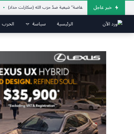
خبر عاجل
ب أن تكون هناك “انتفاضة” شيعية ضدّ حزب الله (سكارلت حداد)
🇱🇧 أخبار الصحف وتحليلاتها وأسرارها
الرئيسية
سياسة
الحرب