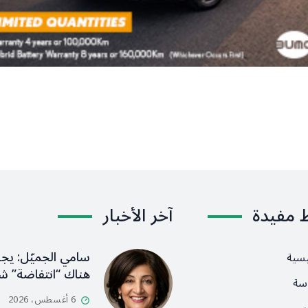
ط مفيدة
آخر الأخبار
سامي الجميّل: يج
يسية
هناك “انتفاضة” ش
سة
6 أغسطس، 2026