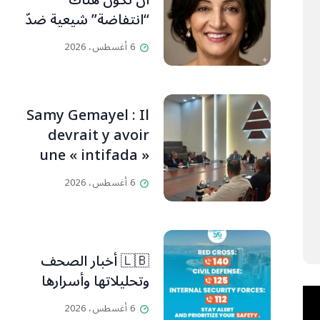
أن تكون هناك
“انتفاضة” شيعية ضدّ
حزب الله (سكارلت
6 أغسطس، 2026
حداد)
Samy Gemayel : Il
devrait y avoir
une « intifada »
chiite contre le
6 أغسطس، 2026
HezbollahL’OLJ /
Par Scarlett
HADDAD,
🇱🇧 أخبار الصحف
وتحليلاتها وأسرارها
6 أغسطس، 2026