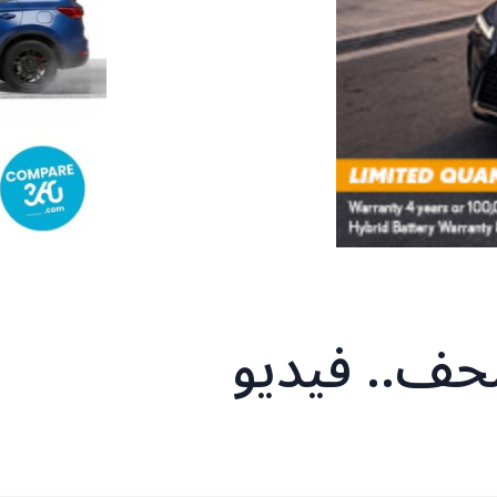
حف.. فيديو