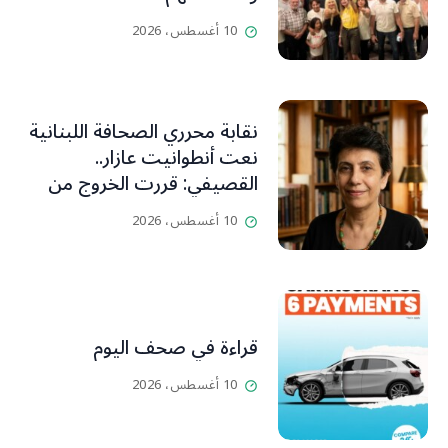
10 أغسطس، 2026
نقابة محرري الصحافة اللبنانية
نعت أنطوانيت عازار..
القصيفي: قررت الخروج من
عزلتها والإنطلاق إلى عالم
10 أغسطس، 2026
أفضل ينسيها ما سامته من
عذابات ومعاناة
قراءة في صحف اليوم
10 أغسطس، 2026