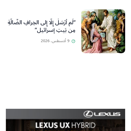
“لَم أُرْسَلْ إِلَّا إِلى الخِرافِ الضَّالَّةِ
مِن بَيتِ إسرائيل”
9 أغسطس، 2026