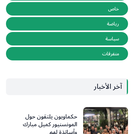
خاص
رياضة
سياسة
متفرقات
آخر الأخبار
حكماويون يلتقون حول
المونسنيور كميل مبارك
وأساتذة لهم