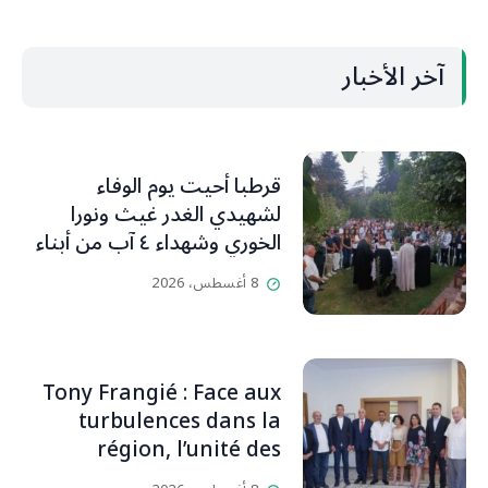
آخر الأخبار
قرطبا أحيت يوم الوفاء
لشهيدي الغدر غيث ونورا
الخوري وشهداء ٤ آب من أبناء
البلدة.. كارين الخوري افرام: لقد
8 أغسطس، 2026
كان بيتنا، بوجود والدي، ينبض
دائماً بالحياة، ويجمع الأهل
والمحبين. وحاول الغدر والشرّ
إقفاله لكنه لم يستطع لأنه
Tony Frangié : Face aux
بيت رسالة وتاريخ وإيمان وقيم
turbulences dans la
مستمرة (صور وVideo)
région, l’unité des
Libanais est primordiale