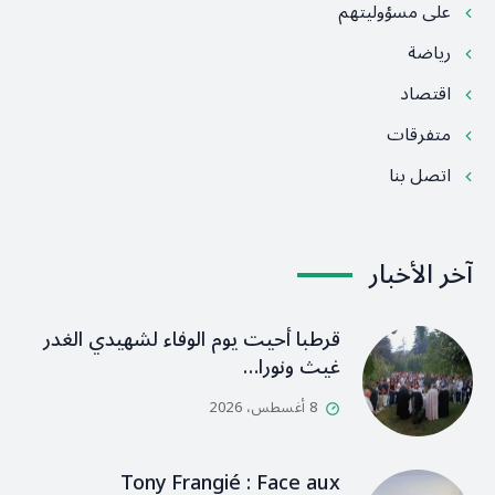
على مسؤوليتهم
رياضة
اقتصاد
متفرقات
اتصل بنا
آخر الأخبار
قرطبا أحيت يوم الوفاء لشهيدي الغدر
غيث ونورا…
8 أغسطس، 2026
Tony Frangié : Face aux