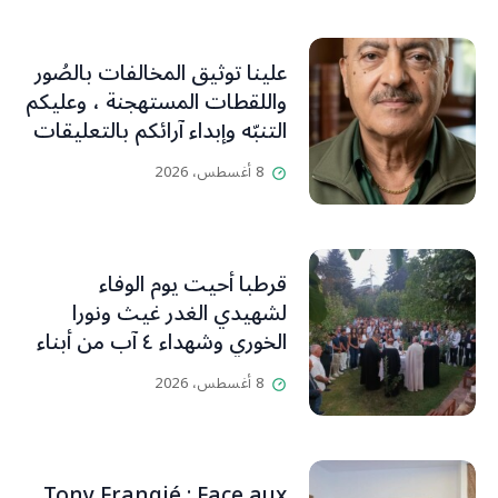
علينا توثيق المخالفات بالصُور
واللقطات المستهجنة ، وعليكم
التنبّه وإبداء آرائكم بالتعليقات
(جورج صبّاغ)
8 أغسطس، 2026
قرطبا أحيت يوم الوفاء
لشهيدي الغدر غيث ونورا
الخوري وشهداء ٤ آب من أبناء
البلدة.. كارين الخوري افرام: لقد
8 أغسطس، 2026
كان بيتنا، بوجود والدي، ينبض
دائماً بالحياة، ويجمع الأهل
والمحبين. وحاول الغدر والشرّ
إقفاله لكنه لم يستطع لأنه
Tony Frangié : Face aux