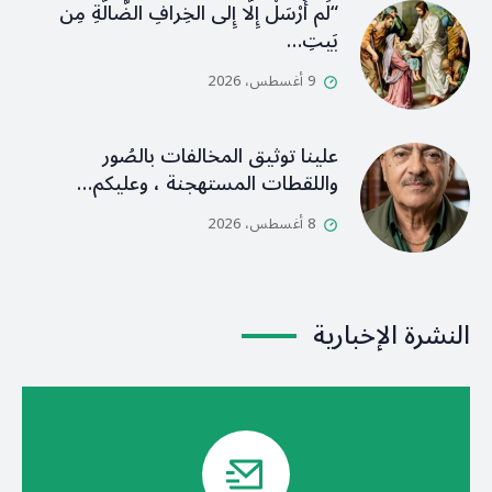
“لَم أُرْسَلْ إِلَّا إِلى الخِرافِ الضَّالَّةِ مِن
بَيتِ…
9 أغسطس، 2026
علينا توثيق المخالفات بالصُور
واللقطات المستهجنة ، وعليكم…
8 أغسطس، 2026
النشرة الإخبارية