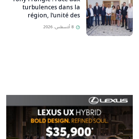
بيت رسالة وتاريخ وإيمان وقيم
turbulences dans la
مستمرة (صور وVideo)
région, l’unité des
Libanais est primordiale
8 أغسطس، 2026
L’OLJ / Par Scarlett
HADDAD