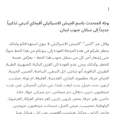
ا
وجّه المتحدث باسم الجيش الاسرائيلي أفيخاي أدرعي تذكيراً
جديداً إلى سكان جنوب لبنان.
وقال عبر “اكس”: “الجيش الاسرائيلي لا ينوي استهدافكم ولذلك
يحظر عليكم في هذه المرحلة العودة إلى بيوتكم من هذا الخط جنوبًا
حتى إشعار آخر. كل من ينتقل جنوب هذا الخط – يعرّض نفسه
للخطر. وكذلك يرجى عدم العودة الى القرى التالية: الضهيرة, الطيبة,
الطيري, الناقورة, أبو شاش, ابل السقي, البياضة, الجبين, الخريبة,
الخيام, خربة, مطمورة, الماري, العديسة, القليعة, ام توته، صليب,
ارنون, بنت جبيل, بيت ليف, بليدا, بني حيان, البستان, عين عرب
مرجعيون, دبين, دبعال, دير ميماس, دير سريان, حولا, حلتا,
حانين, طير حرفا, يحمر, يارون, يارين, كفر حمام, كفركلا, كفرشوبا,
الزلوطية, محيبيب, ميس الجبل, ميسات, مرجعيون, مروحين,
مارون الراس, مركبا, عدشيت القصير, عين ابل, عيناتا, عيتا