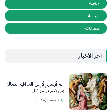
رياضة
سياسة
متفرقات
آخر الأخبار
“لَم أُرْسَلْ إِلَّا إِلى الخِرافِ الضَّالَّةِ
مِن بَيتِ إسرائيل”
9 أغسطس، 2026