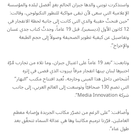
واستذكرت تويني والدها جبران الحالم بغدٍ أفضل لبلده والمؤسسة
الإعلامية التي سعى لأن تبقى مواكبة للتطور التكنولوجي، وقالت:
“حين فتحتُ حقيبة والدي التي كانت إلى جانبه لحظة الانفجار في
12 كانون الأول (ديسمبر)، قبل 19 عاماً، وجدتُ كتاب جدي غسان
وتفاصيل عن كيفية تطوير الصحيفة وصولاً إلى حجم الطبعة
والإخراج”.
وتابعت: “بعد 19 عاماً على اغتيال جبران، وما تلاه من تجارب مُرّة
اختبرها لبنان بينها انفجار مرفأ بيروت الذي قضى في إثره
أشخاص داخل هذا المبنى وخارجه، نُعيد افتتاح مكتب “النهار”
التي تضم 130 صحافيّاً وتوسعت إلى العالم العربي، إلى جانب
شركة Media Innovation”.
وأضافت: “على الرغم من تضرّر مكاتب الجريدة وإصابة معظم
العاملين، قرّرنا ترميم مكاتبنا وها هي عدالة السماء تتحقّق بعد
طول عناء”.