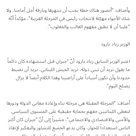
وأضاف: “أتصور هناك خطة يجب أن ننتهزها وبارقة أمل أمامنا، ولا
شك الأجواء مهيّئة لانتخاب رئيس في المرحلة القريبة”، مؤكداً أنّه
“علينا أن لا نطبق مفهوم الغالب والمغلوب”.
الوزير زياد بارود
اعتبر الوزير السابق زياد بارود أنّ “جبران قبل استشهاده كان دائماً
ما يقول نريد أن نبني دولة، نريد الجيش اللبناني، نريد أن نضبط
حدودنا وأن نكون أسياداً على أراضينا وهذا الكلام أيضاً لا يزال
يصلح اليوم”.
أضاف: “المرحلة المقبلة هي مرحلة بناء وإعادة معاني الدولة ودورها
لتعطي اللبنانيين حقهم بحماية حقيقية على المستوى السياسي
والأمني والاقتصادي والاجتماعي”، مشيراً إلى أنّ “جبران كان أكثر
الناس استعداداً للحوار، وكان يدعو الجميع للتشاور والتفكير لإنقاذ