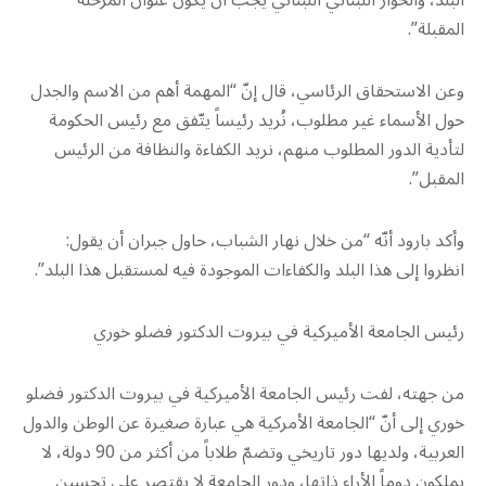
البلد، والحوار اللبناني اللبناني يجب أن يكون عنوان المرحلة
المقبلة”.
وعن الاستحقاق الرئاسي، قال إنّ “المهمة أهم من الاسم والجدل
حول الأسماء غير مطلوب، نُريد رئيساً يتّفق مع رئيس الحكومة
لتأدية الدور المطلوب منهم، نريد الكفاءة والنظافة من الرئيس
المقبل”.
وأكد بارود أنّه “من خلال نهار الشباب، حاول جبران أن يقول:
انظروا إلى هذا البلد والكفاءات الموجودة فيه لمستقبل هذا البلد”.
رئيس الجامعة الأميركية في بيروت الدكتور فضلو خوري
من جهته، لفت رئيس الجامعة الأميركية في بيروت الدكتور فضلو
خوري إلى أنّ “الجامعة الأمركية هي عبارة صغيرة عن الوطن والدول
العربية، ولديها دور تاريخي وتضمّ طلاباً من أكثر من 90 دولة، لا
يملكون دوماً الأراء ذاتها، ودور الجامعة لا يقتصر على تحسين