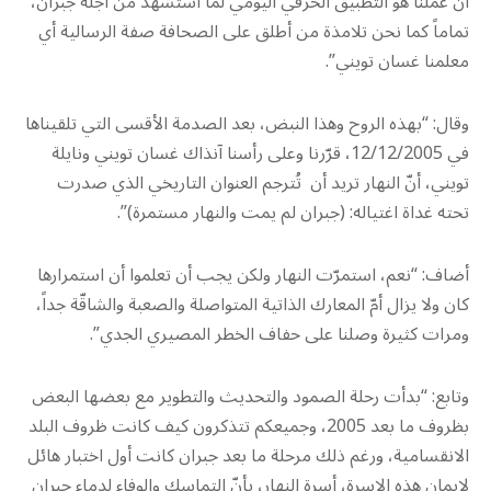
أنّ عملنا هو التطبيق الحرفي اليومي لما استُشهد من أجله جبران،
تماماً كما نحن تلامذة من أطلق على الصحافة صفة الرسالية أي
معلمنا غسان تويني”.
وقال: “بهذه الروح وهذا النبض، بعد الصدمة الأقسى التي تلقيناها
في 12/12/2005، قرّرنا وعلى رأسنا آنذاك غسان تويني ونايلة
تويني، أنّ النهار تريد أن تُترجم العنوان التاريخي الذي صدرت
تحته غداة اغتياله: (جبران لم يمت والنهار مستمرة)”.
أضاف: “نعم، استمرّت النهار ولكن يجب أن تعلموا أن استمرارها
كان ولا يزال أمّ المعارك الذاتية المتواصلة والصعبة والشاقّة جداً،
ومرات كثيرة وصلنا على حفاف الخطر المصيري الجدي”.
وتابع: “بدأت رحلة الصمود والتحديث والتطوير مع بعضها البعض
بظروف ما بعد 2005، وجميعكم تتذكرون كيف كانت ظروف البلد
الانقسامية، ورغم ذلك مرحلة ما بعد جبران كانت أول اختبار هائل
لإيمان هذه الاسرة، أسرة النهار، بأنّ التماسك والوفاء لدماء جبران