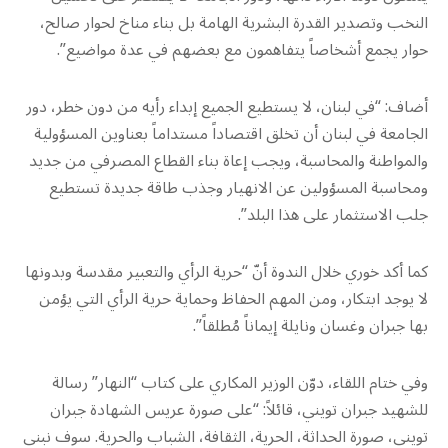
النخب وتصدير القدرة البشرية الهامة بل بناء مناخ لحوار صالح،
حوار يجمع أشخاصاً يتفاهمون مع بعضهم في عدة مواضيع”.
أضاف: “في لبنان، لا يستطيع الجميع إبداء رأيه من دون خطر، دور
الجامعة في لبنان أن تخلق اقتصاداً مستداماً بعناوين المسؤولية
والمواطنة والمحاسبة، ويجب إعاة بناء القطاع المصرفي من جديد
ومحاسبة المسؤولين عن الانهيار وجذب طاقة جديدة تستطيع
جلب الاستثمار على هذا البلد”.
كما أكد خوري خلال الندوة أنّ “حرية الرأي والتعبير مقدسة وبدونها
لا يوجد ابتكار، ومن المهم الحفاظ وحماية حرية الرأي التي يؤمن
بها جبران وغسان ونايلة إيماناً مُطلقاً”.
وفي ختام اللقاء، دوّن الوزير المكاري على كتاب “النهار” رسالة
للشهيد جبران تويني، قائلاً: “على صورة عريس الشهادة جبران
تويني، صورة الحداثة، الحرية، الثقافة، الشباب والحرية. سوف نبني