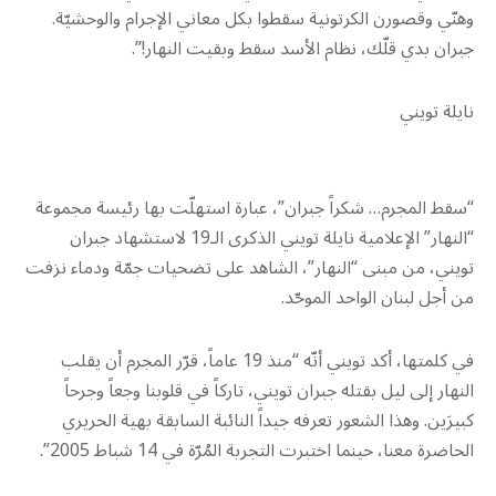
وهنّي وقصورن الكرتونية سقطوا بكل معاني الإجرام والوحشيّة.
جبران بدي قلّك، نظام الأسد سقط وبقيت النهار!”.
نايلة تويني
“سقط المجرم… شكراً جبران”، عبارة استهلّت بها رئيسة مجموعة
“النهار” الإعلامية نايلة تويني الذكرى الـ19 لاستشهاد جبران
تويني، من مبنى “النهار”، الشاهد على تضحيات جمّة ودماء نزفت
من أجل لبنان الواحد الموحّد.
في كلمتها، أكد تويني أنّه “منذ 19 عاماً، قرّر المجرم أن يقلب
النهار إلى ليل بقتله جبران تويني، تاركاً في قلوبنا وجعاً وجرحاً
كبيرَين. وهذا الشعور تعرفه جيداً النائبة السابقة بهية الحريري
الحاضرة معنا، حينما اختبرت التجربة المُرّة في 14 شباط 2005”.