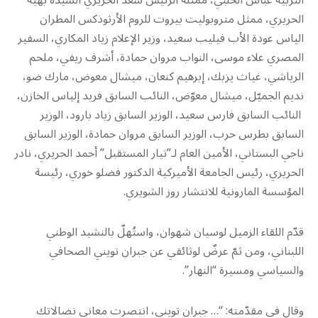
التربية عباس الحلبي، ممثلة الرئيس سعد الحريري السيدة بهية
الحريري، ممثل متروبوليت بيروت للروم الأرثوذكس المطران
الياس عودة الأب فيليب سعيد، وزير الإعلام زياد المكاري، السفير
المصري علاء موسى، النواب مروان حمادة، أشرف ريفي، ملحم
الرياشي، غياث يزبك، إبرهيم كنعان، ميشال معوض، مارك ضو،
نديم الجميّل، ميشال معوّض، النائب السابق فريد إلياس الخازن،
النائب السابق فارس سعيد، الوزير السابق زياد بارود، الوزير
السابق بطرس حرب، الوزير السابق مروان حمادة، الوزير السابق
ناجي البستاني، الأمين العام لـ”تيار المستقبل” أحمد الحريري، نادر
الحريري، رئيس الجامعة الأميركية الدكتور فضلو خوري، رئيسة
المؤسسة المارونية للانتشار روز الشويري.
قدّم اللقاء الزميل لوسيان شهوان، واستُهلّ بالنشيد الوطني
اللبناني، ومن ثمّ عرضٌ لوثائقي عن جبران تويني الصحافي
والسياسي ومسيرة “النهار”.
وقال في مقدّمته: “… جبران تويني، انتصرت معاني نضالاتك