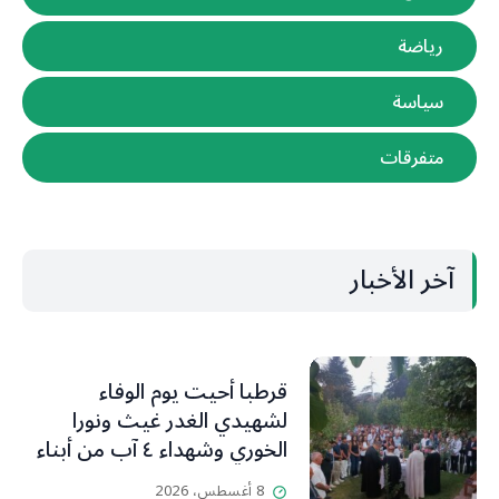
رياضة
سياسة
متفرقات
آخر الأخبار
قرطبا أحيت يوم الوفاء
لشهيدي الغدر غيث ونورا
الخوري وشهداء ٤ آب من أبناء
البلدة.. كارين الخوري افرام: لقد
8 أغسطس، 2026