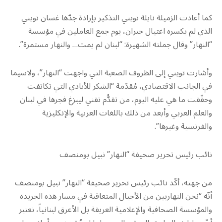
كما أعادت الزميلة نايلة تويني التذكير بإرادة جدّها غسان تويني
الذي لم يكسره اغتيال جبران، يوم جمع العاملين في مؤسسة
“النهار” وقال جملته الشهيرة: “لبنان لم يمت… والنهار مستمرة”.
وأشارت تويني إلى الظروف الصعبة التي واجهت “النهار”، ولاسيما
في الجانب الاقتصادي، مُقدّمة “الشكر للأيادي التي تكاتفت
وحقّقت ما هي عليه اليوم، من تقدُّم تقني ليبزغ فجرها في لبنان
والعلم العربي وأبعد من ذلك باللغات العربية والإنكليزية
والفرنسية وغيرها”.
نائب رئيس تحرير صحيفة “النهار” نبيل بومنصف
من جهته، أكّد نائب رئيس تحرير صحيفة “النهار” نبيل بومنصف
أنّه “نحن النهاريين من الأجيال المتعاقبة في مسار هذه الجريدة
والمؤسسة الصحافية والإعلامية العريقة بل الأعرق لبنانياً، نعتبر