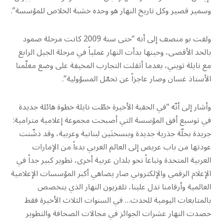
وسمير قصير وكل تاريخ النهار هو وحده خشبة الخلاص للمؤسسة”.
ولفت بو منصف إلى أنه “حتى سنة 2009 كانت مرحلة صمود
بالحد الأقصى، وحينها بدأت النهار عملياً في مرحلة الجيل الرابع
مع نايلة تويني، بعدما أثقلت التجارب المخيفة على وضع معلّمنا
الأستاذ غسان وصار عاجزاً عن تحمّل المسؤولية”.
وأشار إلى أنّه “في الحقبة الأخيرة خطّت نايلة خطوة هائلة جديدة
في توسيع أفق المؤسسة التي أصبحت مجموعة إعلامية مترامية:
جريدة بحلّة جذرية جديدة وبنسختَين لبنانية وعربية، وقد دشّنت
عودتها من باب عريض إلى العالم العربي بدءاً من الإمارات
العربية المتحدة وتباعاً نحو بلدان عربية أخرى، تطوير كبير جداً في
الإعلام الرقمي والإلكتروني صار يضاهي أكبر المؤسسات الإعلامية
العالمية وأرقامنا تدل علينا، تلفزيون النهار الذي يتخصص
بالمتابعات اليومية للحدث… في السنوات الثلاث الأخيرة فقط
حصدت النهار عشرات الجوائز في مجالات الصحافة والتطوير