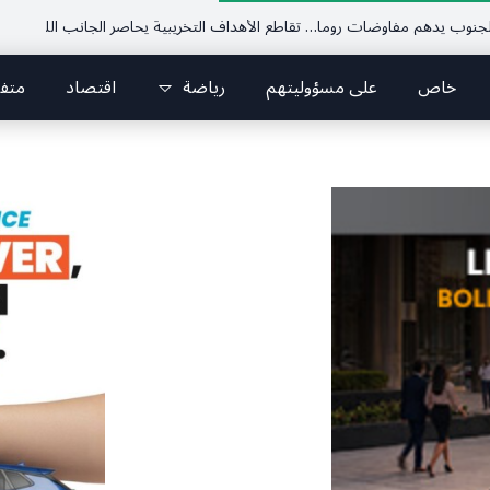
م مفاوضات روما… تقاطع الأهداف التخريبية يحاصر الجانب اللبناني
الرئيس 
خاص
على مسؤوليتهم
رياضة
اقتصاد
متف