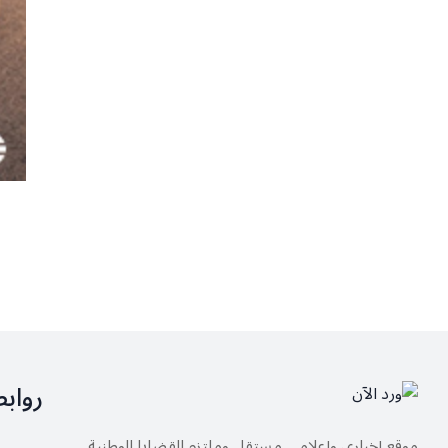
رواب
موقع إخباري وإعلامي مستقل وملتزم القضايا الوطنية