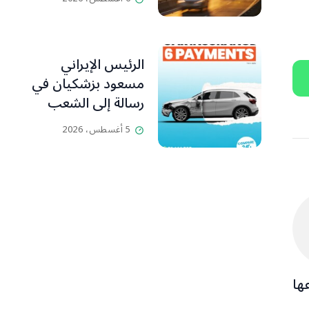
التخريبية يحاصر
الجانب اللبناني
الرئيس الإيراني
مسعود بزشكيان في
رسالة إلى الشعب
الإيراني:كل جهود
5 أغسطس، 2026
العدو تتركز على إيجاد
الفرقة والانقسام في
إيران.
ها