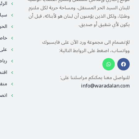
الرئ
للبنان السيد الحر المستقل، ومساحة حرية لكل ملتزم
سيا
وطنيًا، ولكل الذين يؤمنون أن لبنان هو لأبنائه، قبل أن
يكون لأي شقيق أو صديق.
الح
خا
للإنضمام الى مجموعة ورد الآن على فايسبوك
على
وواتساب، اضغط على الروابط التالية:
ريا
اقت
للتواصل معنا يمكنكم مراسلتنا على:
متف
info@waradalan.com
اتصل