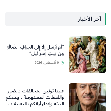
آخر الأخبار
“لَم أُرْسَلْ إِلَّا إِلى الخِرافِ الضَّالَّةِ
مِن بَيتِ إسرائيل”
9 أغسطس، 2026
علينا توثيق المخالفات بالصُور
واللقطات المستهجنة ، وعليكم
التنبّه وإبداء آرائكم بالتعليقات
(جورج صبّاغ)