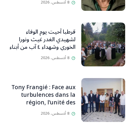
8 أغسطس، 2026
قرطبا أحيت يوم الوفاء
لشهيدي الغدر غيث ونورا
الخوري وشهداء ٤ آب من أبناء
البلدة.. كارين الخوري افرام: لقد
8 أغسطس، 2026
كان بيتنا، بوجود والدي، ينبض
دائماً بالحياة، ويجمع الأهل
والمحبين. وحاول الغدر والشرّ
إقفاله لكنه لم يستطع لأنه
Tony Frangié : Face aux
بيت رسالة وتاريخ وإيمان وقيم
turbulences dans la
مستمرة (صور وVideo)
région, l’unité des
Libanais est primordiale
8 أغسطس، 2026
L’OLJ / Par Scarlett
HADDAD