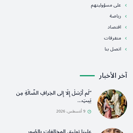
على مسؤوليتهم
رياضة
اقتصاد
متفرقات
اتصل بنا
آخر الأخبار
“لَم أُرْسَلْ إِلَّا إِلى الخِرافِ الضَّالَّةِ مِن
بَيتِ…
9 أغسطس، 2026
علينا توثيق المخالفات بالصُور