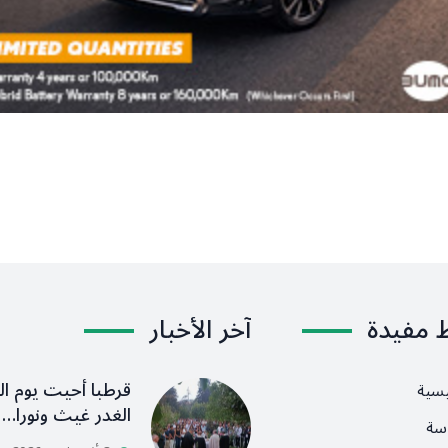
ط مفيدة
آخر الأخبار
قرطبا أحيت يوم ال
يسية
الغدر غيث ونورا…
سة