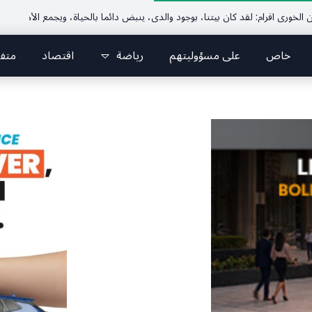
خاص
على مسؤوليتهم
رياضة
اقتصاد
متف