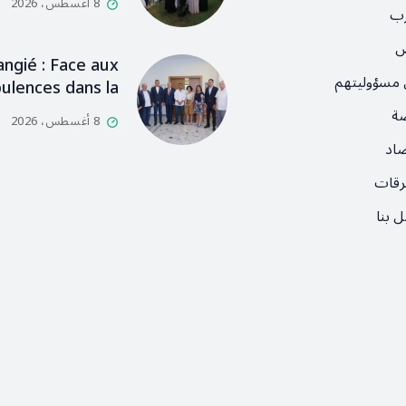
8 أغسطس، 2026
رب
ص
angié : Face aux
 مسؤوليتهم
ulences dans la…
ضة
8 أغسطس، 2026
صاد
رقات
 بنا