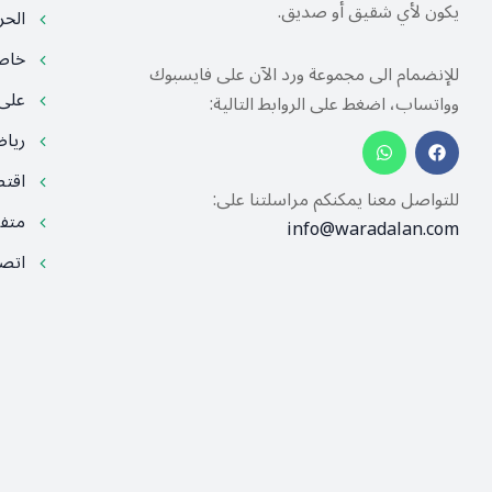
يكون لأي شقيق أو صديق.
الح
خا
للإنضمام الى مجموعة ورد الآن على فايسبوك
على
وواتساب، اضغط على الروابط التالية:
ريا
اقت
للتواصل معنا يمكنكم مراسلتنا على:
متف
info@waradalan.com
اتصل