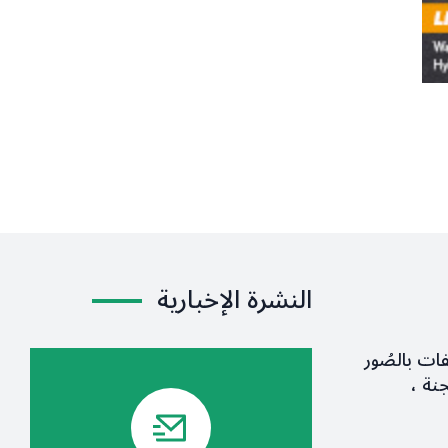
النشرة الإخبارية
فات بالصُور
نة ،