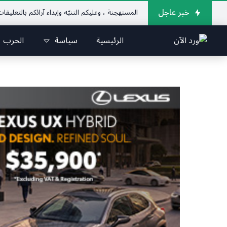
خبر عاجل
ات بالصُور واللقطات المستهجنة ، وعليكم التنبّه وإبداء آرائكم بالتعليقات (جورج صب
الرئيسية
سياسة
الحرب