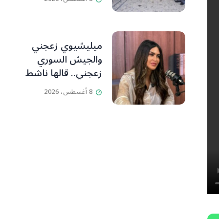
des Libanais est
رسالة وتاريخ وإيمان
primordiale L’OLJ /
وقيم مستمرة (صور
Par Scarlett
وVideo)
ميليشيوي زعجني
HADDAD
والجيش السوري
زعجني.. قالها ناشط
سياسي لسامنتا
8 أغسطس، 2026