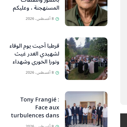
بالصُور واللقطات
المستهجنة ، وعليكم
التنبّه وإبداء آرائكم
8 أغسطس، 2026
بالتعليقات (جورج
صبّاغ)
قرطبا أحيت يوم الوفاء
لشهيدي الغدر غيث
ونورا الخوري وشهداء
٤ آب من أبناء البلدة..
8 أغسطس، 2026
كارين الخوري افرام:
لقد كان بيتنا، بوجود
والدي، ينبض دائماً
Tony Frangié :
بالحياة، ويجمع الأهل
Face aux
والمحبين. وحاول الغدر
turbulences dans
والشرّ إقفاله لكنه لم
la région, l’unité
يستطع لأنه بيت
8 أغسطس، 2026