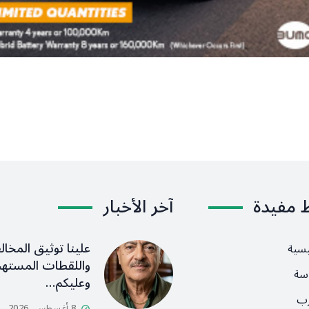
ط مفيدة
آخر الأخبار
علينا توثيق المخال
يسية
واللقطات المستهج
سة
وعليكم…
رب
8 أغسطس، 2026