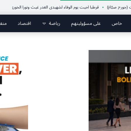
ّاغ)
قرطبا أحيت يوم الوفاء لشهيدي الغدر غيث ونورا الخوري وشهداء ٤ آب من أبناء البلدة.. كارين الخوري افرام: لقد كان بيتنا، بوجود والدي، ينبض دائماً بالحياة، ويجمع الأهل والمحبين. وحاول الغدر والشرّ إقفاله لكنه لم يستطع لأنه بيت رسالة وتاريخ وإيمان وقيم مستمرة (صور وVideo)
خاص
على مسؤوليتهم
رياضة
اقتصاد
متف