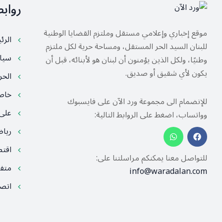
رواب
موقع إخباري وإعلامي مستقل وملتزم القضايا الوطنية
الرئ
للبنان السيد الحر المستقل، ومساحة حرية لكل ملتزم
سيا
وطنيًا، ولكل الذين يؤمنون أن لبنان هو لأبنائه، قبل أن
يكون لأي شقيق أو صديق.
الح
خا
للإنضمام الى مجموعة ورد الآن على فايسبوك
على
وواتساب، اضغط على الروابط التالية:
ريا
اقت
للتواصل معنا يمكنكم مراسلتنا على:
متف
info@waradalan.com
اتصل