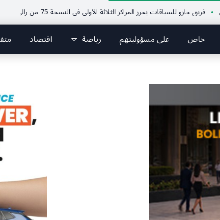
جازو للسباقات يحرز المراكز الثلاثة الأولى في النسخة 75 من رالي فنلندا
ملتق
خاص
على مسؤوليتهم
رياضة
اقتصاد
متف