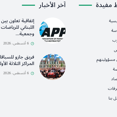
ط مفيدة
آخر الأخبار
إتفاقية تعاون بين ا
يسية
اللبناني للرياضات ا
سة
وجمعية…
رب
6 أغسطس، 2026
ص
فريق جازو للسباق
 مسؤوليتهم
المراكز الثلاثة الأ
ضة
6 أغسطس، 2026
صاد
رقات
 بنا