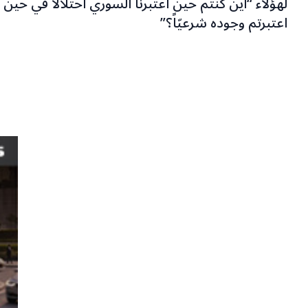
لهؤلاء “أين كنتم حين اعتبرنا السوري احتلالاً في حين
اعتبرتم وجوده شرعيّاً؟”