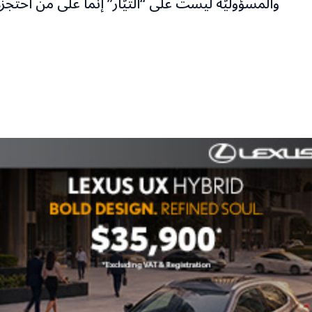
والمسؤوليّة ليست على “التيّار” إنّما على من احتجز