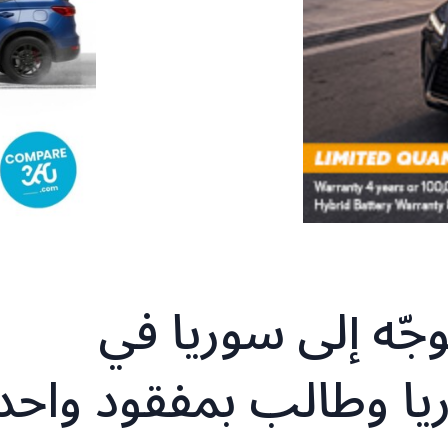
جّه إلى سوريا في
يا وطالب بمفقود واحد