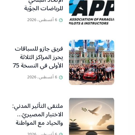
الإتحاد اللبناني
للرياضات الجوّية
وجمعية طيّاري
6 أغسطس، 2026
ومدرّبي الطيران
الشراعي
فريق جازو للسباقات
يحرز المراكز الثلاثة
الأولى في النسخة 75
من رالي فنلندا
6 أغسطس، 2026
ملتقى التأثير المدني:
الاختبار المصيريّ…
والحياد مع المواطنة
بوصلة
6 أغسطس، 2026