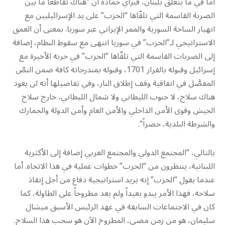
أما في ما يتعلق بلبنان، فبرأي حمادة أن “هناك تقاطعاً ما بين
الضربة القاسمة التي تلقّاها “الحزب” على يد الإسرائيليين مع
انهيار الساحة السورية والممر الإيراني عبر سوريا. بمعنى أن العمق
الاستراتيجي لـ”الحزب” في سوريا انتهى مع سقوط النظام، إضافة
إلى الضربات القاسمة التي تلقّاها “الحزب” في حربه الأخيرة مع
إسرائيل وقبوله بالقرار 1701، وقبوله بمندرجاته كافة ضمن النصّ
المفصَّل في اتفاقية وقف إطلاق النار، وفي تفاصيلها أنه لن يعود
هناك سلاح، لا جنوب الليطاني ولا شمال الليطاني، خارج سلاح
الجيش وقوى الأمن الداخلي والأمن العام وأمن الدولة والجمارك
والشرطة البلدية، حصراً”.
بالتالي، “المجتمع الدولي والمجتمع العربي إضافة إلى الأكثرية
اللبنانية، ينتظرون من “الحزب” خطوات عملية في هذا الاتجاه. أما
عندما يقول “الحزب” إنه يريد استراتيجية دفاع من أجل إنقاذ
سلاحه، فهذا الأمر يبدو بعيداً ولم يعد مطروحاً على الطاولة، كما
كان في الاجتماعات السابقة في عهد الرئيس الأسبق ميشال
سليمان، هو من زمن مضى، المطروح الآن هو سحب هذا السلاح.