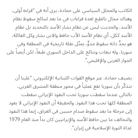
الكاتب والمحلل السياسي علي حمادة، يرى أنه في “قراءة أولى،
وهناك مجال بالطبع لعدة قراءات في ما بعد لنتائج سقوط نظام
الأسد، والحديث ليس عن نظام بشار الأسد بالتحديد بل نظام
الأسد ككل، أي نظام الأسد الأب حافظ والابن بشار وكل العائلة،
هو بحدِّ ذاته سقوط مدوٍّ، يمثّل نقلة تاريخية في المنطقة وفي
سوريا، وله تبعات ونتائج على الداخل السوري طبعاً، لكن أيضاً على
الجوار العربي والإقليمي”.
يضيف حمادة، عبر موقع القوات اللبنانية الإلكتروني: “علينا أن
نتذكّر بأن سوريا تقع عملياً في محور منطقة المشرق العربي،
بالتالي عندما سقطت سوريا تحت النفوذ الإيراني سقطت
المنطقة كلها تحت هذا النفوذ. والحقيقة أن النفوذ الإيراني لا يعود
إلى مرحلة ما بعد سقوط صدام حسين في العراق، إنما هذا النفوذ
والتحالف ما بين حافظ الأسد والإيرانيين كان بدأ منذ العام 1979
غداة الثورة الإسلامية في إيران”.