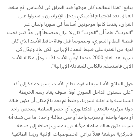
يتابع: “هذا التحالف كان موجَّهاً ضد العراق في الأساس، ثم سقط
العراق بعد الاجتياح الأميركي ودخل الإيرانيون واستولوا على
العراق، بعدما كانوا موجودين أساساً في سوريا ولبنان عبر
“الحزب”، علماً أن “الحزب” كان لا يزال منضبطاً إلى حدٍّ كبير تحت
قبضة النظام السوري، وخصوصاً قبل وفاة حافظ الأسد الذي كان
لديه من القدرة على ضبط التمدد الإيراني، لكن عاد وتبدّل كل
شيء بعد العام 2000 عندما توفِّي الأسد الأب وحلَّ مكانه الأسد
الابن فاستسلم بالكامل للمعادلة الإيرانية”.
حول النتائج الأساسية لسقوط نظام الأسد، يشير حمادة إلى أنه
“على مستوى الداخل السوري أولاً، سوف يعاد رسم الخريطة
السياسية والداخلية لسوريا، وطبعاً لم يعد بالإمكان أن يكون هناك
دولة مركزية بالمعنى الدكتاتوري، أي حصر السلطة بشخص واحد
أو بجهة واحدة أو بحزب واحد أو حتى بعائلة واحدة. ما من شك أنه
سوف يكون هناك سلطة مركّبة في دمشق، إضافة إلى صيغة
لامركزية موسَّعة فعلاً تراعي الخصوصيات الإثنية وربما الطائفية