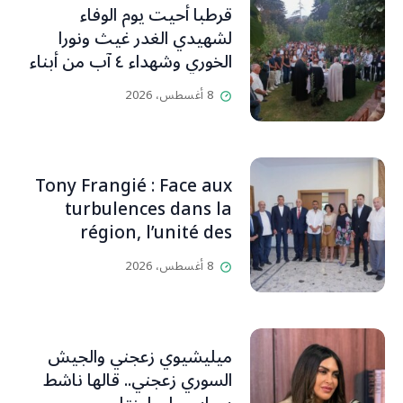
قرطبا أحيت يوم الوفاء
لشهيدي الغدر غيث ونورا
الخوري وشهداء ٤ آب من أبناء
البلدة.. كارين الخوري افرام: لقد
8 أغسطس، 2026
كان بيتنا، بوجود والدي، ينبض
دائماً بالحياة، ويجمع الأهل
والمحبين. وحاول الغدر والشرّ
إقفاله لكنه لم يستطع لأنه
Tony Frangié : Face aux
بيت رسالة وتاريخ وإيمان وقيم
turbulences dans la
مستمرة (صور وVideo)
région, l’unité des
Libanais est primordiale
8 أغسطس، 2026
L’OLJ / Par Scarlett
HADDAD
ميليشيوي زعجني والجيش
السوري زعجني.. قالها ناشط