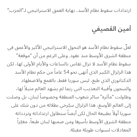
ارتدادات سقوط نظام الأسد.. نهاية العمق الاستراتيجي لـ”الحزب”
أمين القصيفي
لعلّ سقوط نظام الأسد هو التحول الاستراتيجي الأكبر والأعمق في
منطقة الشرق الأوسط منذ عقود. وعلى الرغم من أن “موقعة”
سقوط نظام الأسد لا تزال تقاس بالساعات والأيام الأولى لها، لكن
هذا الزلزال الكبير الذي أنهى نحو 54 عاماً من حكم نظام الأسد
الدكتاتوري الذي طبع، ليس سوريا فقط، بالقمع والاضطهاد
والسجون وأقبية التعذيب التي ربما لم يشهد العالم مثيلاً لها،
وطاولت “مآثره” سائر شعوب المنطقة وخصوصاً لبنان، بل وصلت
إلى العالم الأوسع، هذا الزلزال سيُرخي بظلاله من دون شك على
سوريا أولاً بطبيعة الحال لكن أيضاً ستطاول ارتداداته وتردداته
منطقة الشرق الأوسط بأسرها ومن ضمنها لبنان طبعاً، مغيّراً
المعادلات لسنوات طويلة مقبلة.