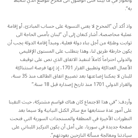
والحوار في ما بيننا حتى الوصول الى مخرج للوضع الذي نتخبط
به”.
واذ أكد أن “المخرج لا يعني التسوية على حساب المبادئ، أو إقامة
عملية محاصصة، أشار كنعان إلى أن “لبنان بأمس الحاجة الى
ثوابت وطنيّة من أجل بناء دولة فعلية، ومبدأ إقامة الدولة يجب أن
يكون خارطة طريق لنا، وهذا يتطلب على المستوى الإقليمي
والدولي احتراماً كاملاً لتنفيذ الاتفاق الذي نص على توقيف
الأعمال العدائيّة وتطبيق القرار 1701، إذ إنها فرصة استثنائيّة
للبنان لا يمكننا إضاعتها بعد تضييع اتفاق الطائف منذ 35 سنة،
والقرار الدولي 1701 منذ تاريخ إصداره قبل 18 سنة.”
وأردف: “في هذا الاجتماع كان هناك قواسم مشتركة، حيث التقينا
على أمور عدة سنتابعها مع سائر الكتل النيابية ولا سيما بعد
التطورات الأخيرة في المنطقة والمستجدات السورية التي فتحت
صفحة جديدة في سوريا، على أمل أن يكون التركيز اللبناني على
سيادتنا ومعالجة مسألة النازحين بعودتهم”.