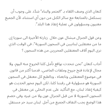
كنعان الذي وصف اللقاء بـ “المثمر والبناء” شدّد على وجوب أن
يستكمل بالمتابعة مع سائر الكتل من دون أي استثناء، لأن الجميع
معنيون ومسؤولون في عملية إنقاذ هذا البلد”.
وعن قول الجنرال ميشال عون خلال زيارته الأخيرة الى سوريا إن
ما من معتقلين لبنانيين في السجون السورية”، في الوقت الذي
نرى اليوم آلاف المعتقلين المحررين من هذه السجون ؟
أجاب كنعان “نحن نتحدث بواقع نأمل كلنا الخروج منه اليوم، ولا
مجال لإعادة فتح جروح وملفات الماضي، قدمنا أكثر من قانون
في موضوع المعتقلين وتابعناه ، وبالطبع كل معتقل في السجون
السورية هو مسؤولية في رقبتنا كلنا، لكن اليوم محور الحديث هو
كيفية إنقاذ لبنان، مع التأكيد على عدم التخلي عن معتقل في
السجون السورية لا من قبل الجنرال عون ولا من غيره. وفي خضم
هذا الوضع يجب التفاف الجميع من أجل لبنان سيد حر مستقل