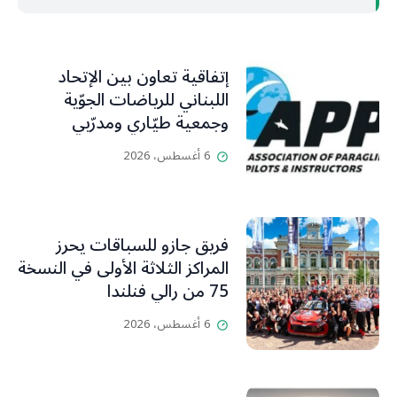
إتفاقية تعاون بين الإتحاد
اللبناني للرياضات الجوّية
وجمعية طيّاري ومدرّبي
الطيران الشراعي
6 أغسطس، 2026
فريق جازو للسباقات يحرز
المراكز الثلاثة الأولى في النسخة
75 من رالي فنلندا
6 أغسطس، 2026