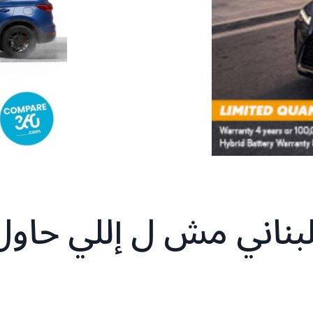
للبناني مش ل إللي حاول