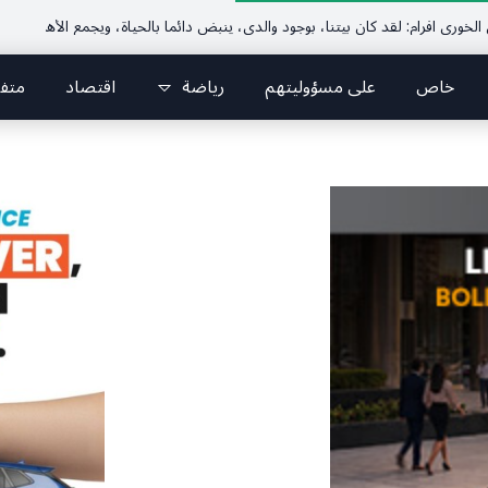
خاص
على مسؤوليتهم
رياضة
اقتصاد
متف