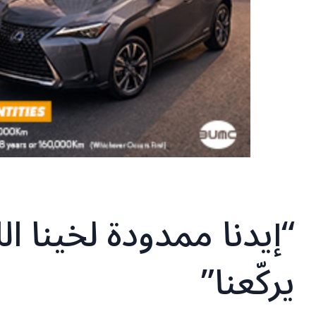
“إيدنا ممدودة لخينا ا
يركّعنا”