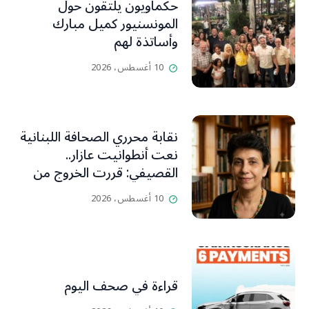
حكماويون يلتقون حول
المونسنيور كميل مبارك
وأساتذة لهم
10 أغسطس، 2026
نقابة محرري الصحافة اللبنانية
نعت أنطوانيت عازار..
القصيفي: قررت الخروج من
عزلتها والإنطلاق إلى عالم
10 أغسطس، 2026
أفضل ينسيها ما سامته من
عذابات ومعاناة
قراءة في صحف اليوم