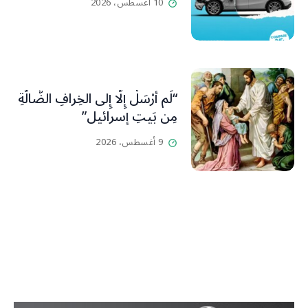
10 أغسطس، 2026
“لَم أُرْسَلْ إِلَّا إِلى الخِرافِ الضَّالَّةِ
مِن بَيتِ إسرائيل”
9 أغسطس، 2026