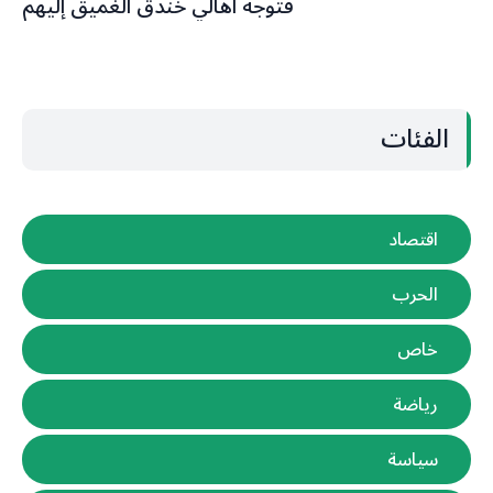
فتوجه أهالي خندق الغميق إليهم
الفئات
اقتصاد
الحرب
خاص
رياضة
سياسة