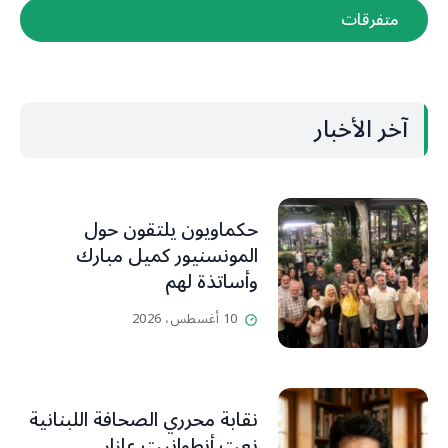
متفرقات
آخر الأخبار
حكماويون يلتقون حول
المونسنيور كميل مبارك
وأساتذة لهم
10 أغسطس، 2026
نقابة محرري الصحافة اللبنانية
نعت أنطوانيت عازار..