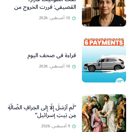
القصيفي: قررت الخروج من
عزلتها والإنطلاق إلى عالم
10 أغسطس، 2026
أفضل ينسيها ما سامته من
عذابات ومعاناة
قراءة في صحف اليوم
10 أغسطس، 2026
“لَم أُرْسَلْ إِلَّا إِلى الخِرافِ الضَّالَّةِ
مِن بَيتِ إسرائيل”
9 أغسطس، 2026