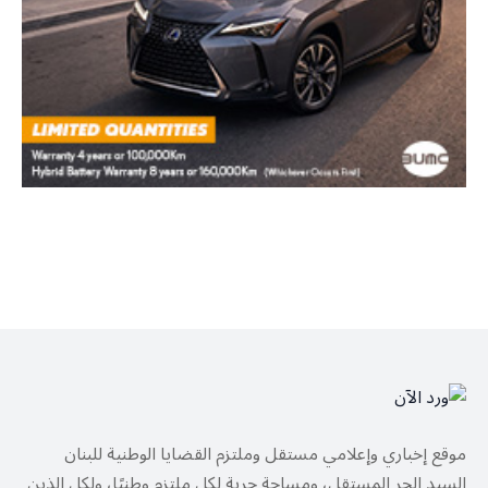
موقع إخباري وإعلامي مستقل وملتزم القضايا الوطنية للبنان
السيد الحر المستقل، ومساحة حرية لكل ملتزم وطنيًا، ولكل الذين