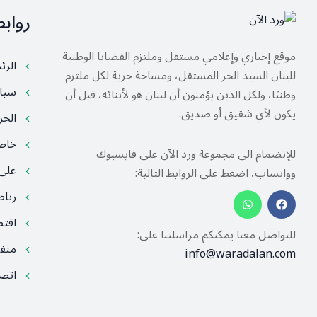
رواب
موقع إخباري وإعلامي مستقل وملتزم القضايا الوطنية
الرئ
للبنان السيد الحر المستقل، ومساحة حرية لكل ملتزم
سيا
وطنيًا، ولكل الذين يؤمنون أن لبنان هو لأبنائه، قبل أن
يكون لأي شقيق أو صديق.
الح
خا
للإنضمام الى مجموعة ورد الآن على فايسبوك
على
وواتساب، اضغط على الروابط التالية:
ريا
اقت
للتواصل معنا يمكنكم مراسلتنا على:
متف
info@waradalan.com
اتصل