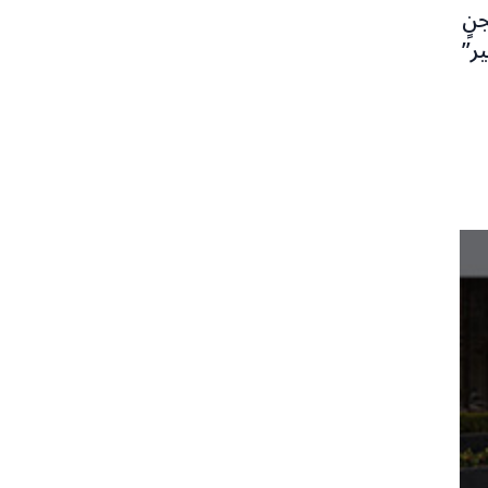
نٍ
ر”