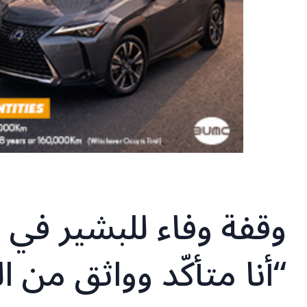
وقفة وفاء للبشير في ا
“أنا متأكّد وواثق من 