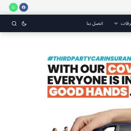
اني للرياضات الجوّية وجمعية طيّاري ومدرّبي الطيران الشراعي
فريق جازو للسباقات يحر
رقات
اتصل بنا