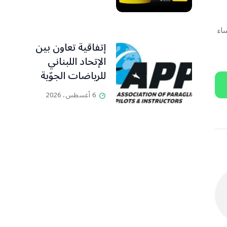
اء
إتفاقية تعاون بين
الإتحاد اللبناني
للرياضات الجوّية
وجمعية طيّاري
6 أغسطس، 2026
ومدرّبي الطيران
الشراعي