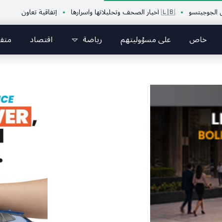
سو
🇱🇧 أخيار الصحف وتحليلاتها وأسرارها
إتفاقية تعاون بين الإتحاد اللبن
خاص
على مسؤوليتهم
رياضة
اقتصاد
متف