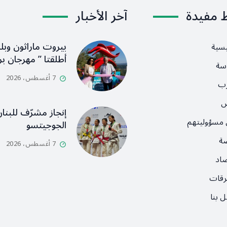
ط مفيدة
آخر الأخبار
بيروت ماراثون وبلد
يسية
أطلقتا ” مهرجان بر
سة
7 أغسطس، 2026
رب
ص
إنجاز مشرّف للبنان
 مسؤوليتهم
الجوجيتسو
ضة
7 أغسطس، 2026
صاد
رقات
 بنا