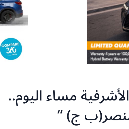
لأشرفية مساء اليوم..
النصر(ب ج) “