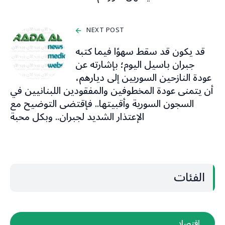
NEXT POST
قد يكون قد سقط سهوًا فيما كتبه
جبران باسيل اليوم؛ بإشارته عن
عودة النازحين السوريين إلى ديارهم،
أن يتمنى عودة المخطوفين والمفقودين اللبنانيين في
السجون السورية وأقبيتها.. فإقتضى التوضيح مع
الإعتذار الشديد لجبران.. وبكل محبة
الفئات
اقتصاد