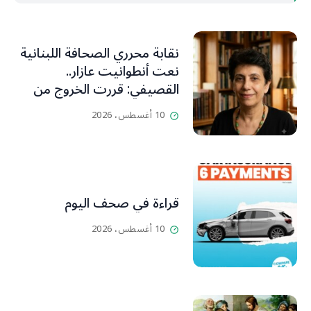
نقابة محرري الصحافة اللبنانية
نعت أنطوانيت عازار..
القصيفي: قررت الخروج من
عزلتها والإنطلاق إلى عالم
10 أغسطس، 2026
أفضل ينسيها ما سامته من
عذابات ومعاناة
قراءة في صحف اليوم
10 أغسطس، 2026