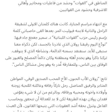
المناطق في “القوات” وحشد من فاعليات ومخاتير وأهالي
الاشرفية وحشود من القواتيين.
مع انتهاء مراسم الجنازة، كانت هناك كلمتان الاولى لشقيقة
الراحل والثانية لابنته فيوليت المر. بعدها القى حاصباني كلمة
بإسم رئيس حزب “القوات اللبنانية” د. سمير جعجع جاء فيها:
“نودّع اليوم رفيقنا رولان الذي غادرنا بالجسد، لكن ذكراه معنا
ستبقى للأبد. سنفتقد بسمته الدائمة، ونشاطه الذي لا يتوقف.
تركنا باكراَ وهو يخدم أهله ومنطقته وكان دائماً المصلح والغيور على
الوفاق بين الناس، وللمفارقة غُدر به وهو يحل مشاكل الناس”.
تابع: “رولان الأب الحنون، الأخ المحب الصديق الوفي، المواطن
المثابر والرفيق المناضل. رحل تاركاً رفاقه وعائلته المُحبة زوجته
وأولاده واخوته ومحبيه ورفاقه، وبالرغم من ان لا شيء يعوّض
فقدان رولان بهذه الطريقة لكن لا بد للعدالة أن تتحقق ويحاسب
الفاعل وتنزل بحقه أشد العقوبات التي يتيحها القانون، لأن العبث