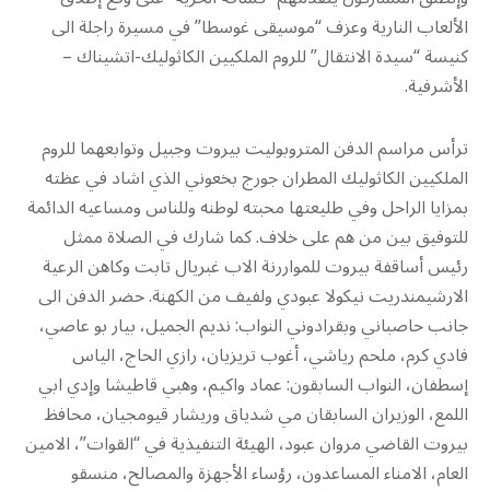
الألعاب النارية وعزف “موسيقى غوسطا” في مسيرة راجلة الى
كنيسة “سيدة الانتقال” للروم الملكيين الكاثوليك-اتشيناك –
الأشرفية.
ترأس مراسم الدفن المتروبوليت بيروت وجبيل وتوابعهما للروم
الملكيين الكاثوليك المطران جورج بخعوني الذي اشاد في عظته
بمزايا الراحل وفي طليعتها محبته لوطنه وللناس ومساعيه الدائمة
للتوفيق بين من هم على خلاف. كما شارك في الصلاة ممثل
رئيس أساقفة بيروت للمواررنة الاب غبريال تابت وكاهن الرعية
الارشيمندريت نيكولا عبودي ولفيف من الكهنة. حضر الدفن الى
جانب حاصباني وبقرادوني النواب: نديم الجميل، بيار بو عاصي،
فادي كرم، ملحم رياشي، أغوب تريزيان، رازي الحاج، الياس
إسطفان، النواب السابقون: عماد واكيم، وهبي قاطيشا وإدي ابي
اللمع، الوزيران السابقان مي شدياق وريشار قيومجيان، محافظ
بيروت القاضي مروان عبود، الهيئة التنفيذية في “القوات”، الامين
العام، الامناء المساعدون، رؤساء الأجهزة والمصالح، منسقو