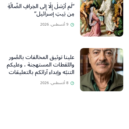
“لَم أُرْسَلْ إِلَّا إِلى الخِرافِ الضَّالَّةِ
مِن بَيتِ إسرائيل”
9 أغسطس، 2026
علينا توثيق المخالفات بالصُور
واللقطات المستهجنة ، وعليكم
التنبّه وإبداء آرائكم بالتعليقات
(جورج صبّاغ)
8 أغسطس، 2026