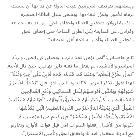
ويسلمهم. بتوقيف المجرمين تثبت الدولة عن قدرتها أن تمسك
بزمام الأمور، وتعزّز الثقة بها، ويشفى غليل العائلة الصغيرة
والكبيرة لرولان بتحقيق العدالة واحقاق الحق. ولن نتوقف جماعة
وفرادى، عن المتابعة بكل الطرق المتاحة حتى إحقاق الحق
وتحقيق العدالة وتأمين سلامة أهل المنطقة”.
تابع حاصباني: “لمن يؤمن فعلا بالرب، ويصلي في العلن، ويردّد
المزامير والأناشيد، ثم يفعل ما فعله قاين بهابيل، حين قال لأخيه:
”تَعَالَ نَخْرُجُ لِلْخَلَاءِ.“ وَبَيْنَمَا هُمَا هُنَاكَ، هَجَمَ قَايِنُ عَلَى أَخِيهِ وَقَتَلَهُ”.
لهذا نقول، تذكر المزمور ٣٧ لداود النبي الذي قال: “يَسْتَلُّ الأشْرَارُ
سُيُوفَهُمْ وَيَمُدُّونَ أقوَاسَهُمْ لِقَتلِ المَسَاكِينِ وَذَبْحِ الصَّالِحِينَ
المُسْتَقِيمِين، لَكِنَّ سُيُوفَهُمْ سَتَخْتَرِقُ قُلُوبَهُمْ، وَأقوَاسَهُمْ سَتَنْكَسِرُ.
القَلِيلُ الَّذِي يَمْلِكُهُ البَارُّ خَيْرٌ مِنَ الثَّروَةِ العَظِيمَةِ الَّتِي يُكَدِّسُهَا
الأشْرَارُ. لِأنَّ قُوَّةَ الأشْرَارِ سَتُكْسَرُ”. فإن كنتم من المؤمنين، لا
تكونوا من الأشرار. إفعلوا الصواب الآن قبل فوات الأوان، وتعاونوا
مع الدولة لتحقيق العدالة واحقاق الحق وتأمين الاستقرار”.