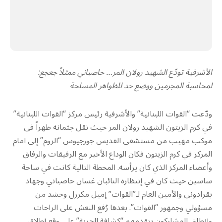
الأشرفية تودّع الشهيد رولان المر… حاصباني ممثلاً جعجع:
لمحاسبة المجرمين ووضع حد للظواهر المسلحة
ودّعت “القوات اللبنانية” والأشرفية رئيس مركز “القوات اللبنانية”
في كرم الزيتون الشهيد رولان المر حيث نقل جثمانه ظهراً في
موكب مهيب من مستشفى القديس جورجيوس “الروم” إلى امام
المركز في كرم الزيتون فكان الوداع الأخير مع الرفيقات والرفاق
وأعضاء المركز الذي كان يرأسه. المحطة التالية كانت في ساحة
ساسين حيث كان في إنتظاره النائبان غسان حاصباني وجهاد
بقرادوني والأمين العام لـ”القوات” إميل مكرزل وحشد من
مسؤولي وجمهور “القوات”. بعدها رُفع النعش على الراحات
وإنطلق المشاركون يتقدمهم “كشافة الحرية” على وقع إطلاق