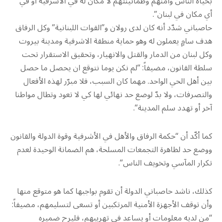
بحياة الناس وأمنهم وطمأنينتهم لا مكان له في الأشرفية أو في
أي مكان في لبنان”.
حاصباني شدّد أنه كان لدى رولان و”القوات اللبنانية” وكل الرفاق
هدف سامٍ يعملون له وهو حماية منطقة الاشرفية ومدينة بيروت
وكل لبنان من الدمار والقتل والانهيار، وتحقيق الاستقرار تحت
سلطة القانون، مضيفاً: “لم نكن يوما نتوقع ان يحصل ما حصل
بين أهل الحي الواحد. مهما كان السبب، فلا مبرّر لهذه الأفعال
والتصرفات، ولا بدّ لوضع حد نهائي لها كي لا تعود وتطال مواطنا
آخر أو تهدد سلم المدينة”.
كما أكّد أن “حكمة الرفاق والأهل في الأشرفية وقوة الدولة والقانون
ووضع حد لظاهرة التجمعات المسلحة، هم الضمانة الوحيدة لعدم
تكرار المآسي وتخويف الناس”.
كذلك، ناشد حاصباني الدولة أن تقوم بواجبها كما هو متوقع منها
وأن توقف الأجهزة الأمنية المرتكبين أو تسعى لتسليمهم، مضيفاً:
“من لديه معلومات أو يساعد في تهريبهم، فليرح ضميره