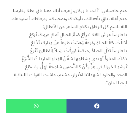
ختم حاصباني: “أنت يا رولان، إعرف أنك معنا باقٍ بطلا وفارسا
خدم أهله، باقٍ بأفعالك، بأولادك وبمحبيك، وبرفاقك. أستودعك
الله باسم كل الرفاق بكلام الشاعر عن الأبطال:
يا فارساً عرشَ العُلا تتربَّعُ صُمُّ الجبالِ أمامَ عزمِكَ تَركعُ
أذللْتَ حُبَّاً للحياةِ ونزعةً وَهَببْتَ طوعاً عنْ دِيارك تَدْفعُ
يا فارساً بَذَلَ الحياةَ رخيصَةً بُورِكْتَ شِبلاً لِلْمَعَاليَ تَنْزعُ
دَمُكَ المنارةُ تَهتدي بِشعَاعِها سُفُنُ الفِداءِ المارداتُ الشُّرَعُ
َتَوسَّدِ الجَوزاءَ في عِزٍّ وكُنْ كالشَّمسِ شامِخةً تهِلُّ وتسطَعُ
المجد والخلود لشهدائنا الأبرار، عشتم، عاشت القوات اللبنانية
ليحيا لبنان”.