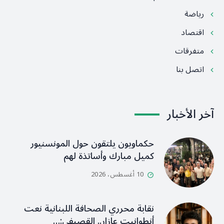
رياضة
اقتصاد
متفرقات
اتصل بنا
آخر الأخبار
حكماويون يلتقون حول المونسنيور
كميل مبارك وأساتذة لهم
10 أغسطس، 2026
نقابة محرري الصحافة اللبنانية نعت
أنطوانيت عازار.. القصيفي:…