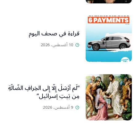
عذابات ومعاناة
قراءة في صحف اليوم
10 أغسطس، 2026
“لَم أُرْسَلْ إِلَّا إِلى الخِرافِ الضَّالَّةِ
مِن بَيتِ إسرائيل”
9 أغسطس، 2026