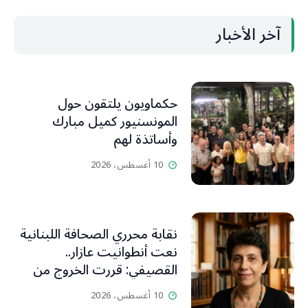
آخر الأخبار
حكماويون يلتقون حول
المونسنيور كميل مبارك
وأساتذة لهم
10 أغسطس، 2026
نقابة محرري الصحافة اللبنانية
نعت أنطوانيت عازار..
القصيفي: قررت الخروج من
عزلتها والإنطلاق إلى عالم
10 أغسطس، 2026
أفضل ينسيها ما سامته من