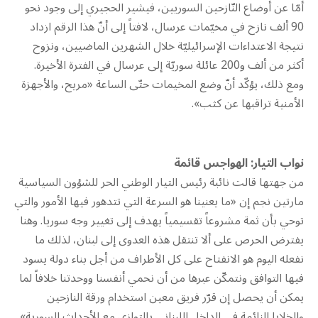
أمّا عن أوضاع النّازحين السوريين، فيشير الحجيري إلى وجود نحو
90 ألف نازح في مخيّمات عرسال، لافتاً إلى أنّ هذا الرقم ازداد
نتيجة الاعتداءات الإسرائيليّة خلال الشهرين الماضيين، ونزوح
أكثر من ألف و200 عائلة سوريّة إلى عرسال في الفترة الأخيرة.
ومع ذلك، يؤكّد أنّ وضع المخيمات حتّى الساعة «مريح، والأجهزة
الأمنية تراقبها عن كثب».
نواب التيار: الهواجس قائمة
من جهتها قالت نائبة رئيس التيار الوطني الحر للشؤون السياسية
مارتين نجم إن «ما يعنينا هو السرعة التي تتدهور فيها الأمور والتي
توحي بأن ثمة مشروعاً تقسيمياً يهدف إلى تغيير وجه سوريا. وهنا
يفترض الحرص على ألا تنتقل هذه العدوى إلى لبنان، لذلك ما
نفعله اليوم هو الانفتاح على كل الأطراف من أجل بناء دولة يسود
فيها التوافق ونتمكّن عبرها من أن نحمي أنفسنا ووحدتنا خلافاً لما
يمكن أن يحصل إن قرّر فريق معين استخدام ورقة النازحين
والخلايا النائمة في الداخل اللبناني بالتوازي مع الأحداث السورية».