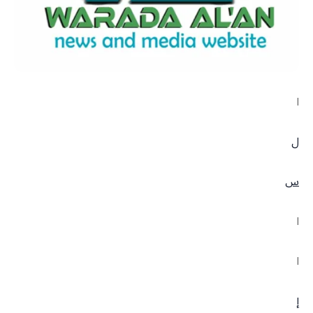
ا
ل
س
ا
ا
إ