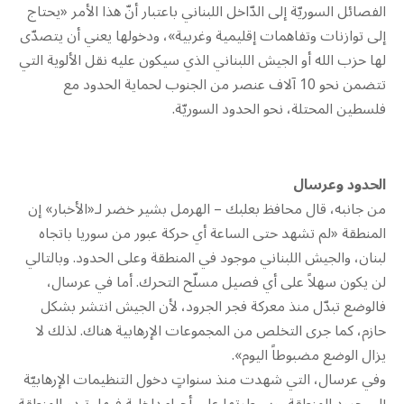
الفصائل السوريّة إلى الدّاخل اللبناني باعتبار أنّ هذا الأمر «يحتاج
إلى توازنات وتفاهمات إقليمية وغربية»، ودخولها يعني أن يتصدّى
لها حزب الله أو الجيش اللبناني الذي سيكون عليه نقل الألوية التي
تتضمن نحو 10 آلاف عنصر من الجنوب لحماية الحدود مع
فلسطين المحتلة، نحو الحدود السوريّة.
الحدود وعرسال
من جانبه، قال محافظ بعلبك – الهرمل بشير خضر لـ«الأخبار» إن
المنطقة «لم تشهد حتى الساعة أي حركة عبور من سوريا باتجاه
لبنان، والجيش اللبناني موجود في المنطقة وعلى الحدود. وبالتالي
لن يكون سهلاً على أي فصيل مسلّح التحرك. أما في عرسال،
فالوضع تبدّل منذ معركة فجر الجرود، لأن الجيش انتشر بشكل
حازم، كما جرى التخلص من المجموعات الإرهابية هناك. لذلك لا
يزال الوضع مضبوطاً اليوم».
وفي عرسال، التي شهدت منذ سنواتٍ دخول التنظيمات الإرهابيّة
إلى جرود المنطقة، وسيطرتها على أحياء داخلية فيها، تبدو المنطقة