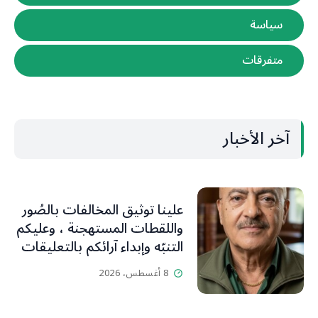
سياسة
متفرقات
آخر الأخبار
علينا توثيق المخالفات بالصُور
واللقطات المستهجنة ، وعليكم
التنبّه وإبداء آرائكم بالتعليقات
(جورج صبّاغ)
8 أغسطس، 2026