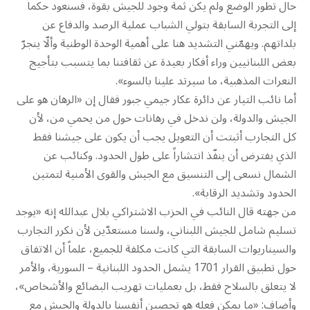
حال تطور الوضع ولم يكن ثمة وجود للجيش بقوة، فسنعود حكماً
إلى التجربة السابقة بتولي الشباب عملية الرصد والدفاع عن
بلداتهم. ويهمّني التشديد هنا على أهمية الوحدة الوطنية وألّا ينجرّ
بعض اللبنانيين وراء أفكار بعيدة عن ثقافتنا بما يتسبب بتأجيج
النعرات المذهبية، ما سيرتد علينا بالسوء».
أما نائب التيار عن دائرة عكار جيمي جبور فقال إن «الرهان هو على
الجيش والدولة، ولن ندخل في رهانات حول من يحمي من، لأن
كل التجارب أثبتت أن التعويل يجب أن يكون على جيشنا فقط
الذي يفترض أن ينفّذ انتشاراً على طول الحدود. وكنائب عن
الشمال نسعى إلى التنسيق مع الجيش والقوى الأمنية لتمتين
الحدود وتشديد الرقابة».
من جهته قال النائب في الحزب الاشتراكي بلال عبدالله إنه «يوجد
تسليم شامل للجيش اللبناني، ولسنا مستعدّين لأن نكرر التجارب
والسيناريوات السابقة التي كانت مكلفة للجميع، علماً أن الاتفاق
حول تطبيق القرار 1701 يشمل الحدود اللبنانية – السورية، والأمر
لا يتعلق بالسلاح فقط، بل بعمليات تهريب البضائع والأشخاص»،
وأضاف: «ما يمكن فعله هو تحصين أنفسنا بالدولة والجيش مع