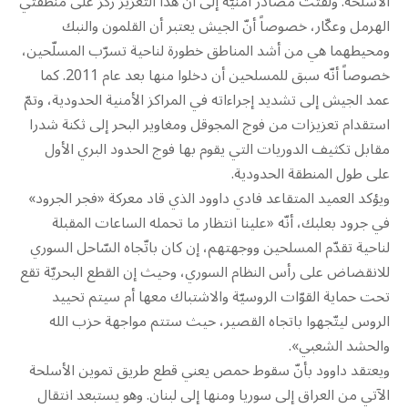
الأسلحة. ولفتت مصادر أمنيّة إلى أنّ هذا التعزيز ركّز على منطقتي
الهرمل وعكّار، خصوصاً أنّ الجيش يعتبر أن القلمون والنبك
ومحيطهما هي من أشد المناطق خطورة لناحية تسرّب المسلّحين،
خصوصاً أنّه سبق للمسلحين أن دخلوا منها بعد عام 2011. كما
عمد الجيش إلى تشديد إجراءاته في المراكز الأمنية الحدودية، وتمّ
استقدام تعزيزات من فوج المجوقل ومغاوير البحر إلى ثكنة شدرا
مقابل تكثيف الدوريات التي يقوم بها فوج الحدود البري الأول
على طول المنطقة الحدودية.
ويؤكد العميد المتقاعد فادي داوود الذي قاد معركة «فجر الجرود»
في جرود بعلبك، أنّه «علينا انتظار ما تحمله الساعات المقبلة
لناحية تقدّم المسلحين ووجهتهم، إن كان باتّجاه السّاحل السوري
للانقضاض على رأس النظام السوري، وحيث إن القطع البحريّة تقع
تحت حماية القوّات الروسيّة والاشتباك معها أم سيتم تحييد
الروس ليتّجهوا باتجاه القصير، حيث ستتم مواجهة حزب الله
والحشد الشعبي».
ويعتقد داوود بأنّ سقوط حمص يعني قطع طريق تموين الأسلحة
الآتي من العراق إلى سوريا ومنها إلى لبنان. وهو يستبعد انتقال