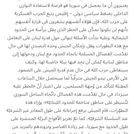
يعتبرون أن ما يحصل في سوريا هو فرصة لاستعادة التوازن
الداخلي بضغط سياسي دولي – إقليمي يتبع الحرب العسكرية
على حزب الله، فإن هؤلاء أنفسهم يشعرون في قرارة أنفسهم
بأنهم لن يكونوا بمنأى على الخطر الذي يطل برأسه من الحدود
الشمالية. وعليه بدأت الأسئلة تتوالى حول قدرة لبنان على التعامل
مع هذه التطورات وهل بإمكان الجيش وحده التصدي لها في حال
تقدّمت الفصائل المسلحة باتجاه الحدود مع لبنان ودخولها إلى
مناطق لبنانية يُمكن أن تجِد فيها بيئة حاضنة لها، وكيف
سيتعاطى حزب الله في حال عدم قدرة الجيش على الصمود.
على الأرض يبدو الجيش مترقّباً لما سيحصل خلال الساعات
المقبلة للتأكد من وُجهة المسلحين، على اعتبار أنّ «الخطر عليه
سيزداد في حال تقدّمت هذه الفصائل باتّجاه الساحل السوري
لتُسيطر على مناطق متاخمة للحدود اللبنانيّة». وإزاء هذه
التطوّرات، قام الجيش برفع إجراءاته على طول المعابر غير الشرعيّة
عند السلسلة الشرقيّة، كما تمّ تعزيز الأفواج البريّة المنتشرة على
طول الحدود مع سوريا، عبر زيادة العناصر وتزويدهم بالمزيد من