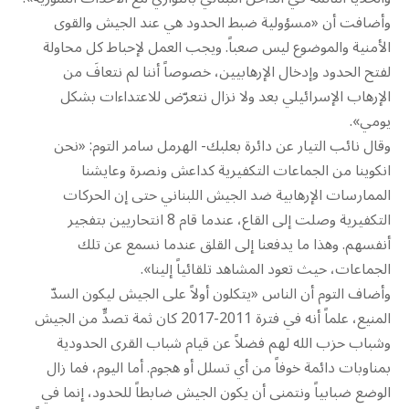
وأضافت أن «مسؤولية ضبط الحدود هي عند الجيش والقوى
الأمنية والموضوع ليس صعباً. ويجب العمل لإحباط كل محاولة
لفتح الحدود وإدخال الإرهابيين، خصوصاً أننا لم نتعافَ من
الإرهاب الإسرائيلي بعد ولا نزال نتعرّض للاعتداءات بشكل
يومي».
وقال نائب التيار عن دائرة بعلبك- الهرمل سامر التوم: «نحن
انكوينا من الجماعات التكفيرية كداعش ونصرة وعايشنا
الممارسات الإرهابية ضد الجيش اللبناني حتى إن الحركات
التكفيرية وصلت إلى القاع، عندما قام 8 انتحاريين بتفجير
أنفسهم. وهذا ما يدفعنا إلى القلق عندما نسمع عن تلك
الجماعات، حيث تعود المشاهد تلقائياً إلينا».
وأضاف التوم أن الناس «يتكلون أولاً على الجيش ليكون السدّ
المنيع، علماً أنه في فترة 2011-2017 كان ثمة تصدٍّ من الجيش
وشباب حزب الله لهم فضلاً عن قيام شباب القرى الحدودية
بمناوبات دائمة خوفاً من أي تسلل أو هجوم. أما اليوم، فما زال
الوضع ضبابياً ونتمنى أن يكون الجيش ضابطاً للحدود، إنما في