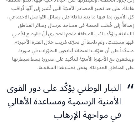
هادئة، على حد تعبير المصادر الأمنيّة التي تُشير إلى أنّها تُراقب
كل الأمور، بما فيها ما يتم تناقله على وسائل التّواصل الاجتماعي،
إضافةً إلى خُطب الجمعة في مساجد عرسال وسائر المناطق
اللبنانيّة. ويؤكّد نائب المنطقة ملحم الحجيري أنّ «الوضع الأمني
فيها مستتبّ، ولم نلحظ أي تحرّك مُريب خلال الفترة الأخيرة»،
مشدّداً على أن «نوّاب المنطقة يُتابعون التطوّرات في سوريا،
وينسّقون مع الأجهزة الأمنيّة للتأكيد على ضرورة بسط سيطرتها
على المناطق الحدوديّة، ونحن تحت هذا السقف».
التيار الوطني يؤكّد على دور القوى
الأمنية الرسمية ومساعدة الأهالي
في مواجهة الإرهاب