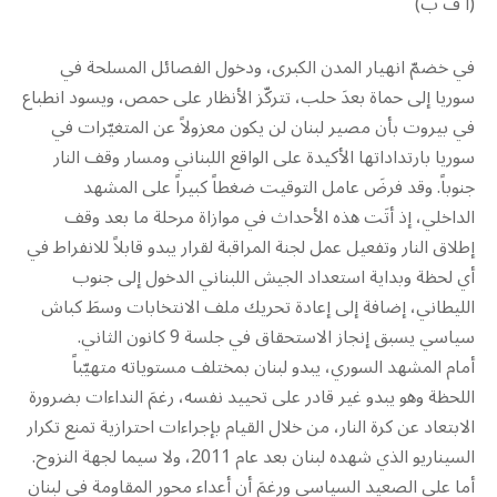
(أ ف ب)
في خضمّ انهيار المدن الكبرى، ودخول الفصائل المسلحة في
سوريا إلى حماة بعدَ حلب، تتركّز الأنظار على حمص، ويسود انطباع
في بيروت بأن مصير لبنان لن يكون معزولاً عن المتغيّرات في
سوريا بارتداداتها الأكيدة على الواقع اللبناني ومسار وقف النار
جنوباً. وقد فرضَ عامل التوقيت ضغطاً كبيراً على المشهد
الداخلي، إذ أتَت هذه الأحداث في موازاة مرحلة ما بعد وقف
إطلاق النار وتفعيل عمل لجنة المراقبة لقرار يبدو قابلاً للانفراط في
أي لحظة وبداية استعداد الجيش اللبناني الدخول إلى جنوب
الليطاني، إضافة إلى إعادة تحريك ملف الانتخابات وسطَ كباش
سياسي يسبق إنجاز الاستحقاق في جلسة 9 كانون الثاني.
أمام المشهد السوري، يبدو لبنان بمختلف مستوياته متهيّباً
اللحظة وهو يبدو غير قادر على تحييد نفسه، رغمَ النداءات بضرورة
الابتعاد عن كرة النار، من خلال القيام بإجراءات احترازية تمنع تكرار
السيناريو الذي شهده لبنان بعد عام 2011، ولا سيما لجهة النزوح.
أما على الصعيد السياسي ورغمَ أن أعداء محور المقاومة في لبنان