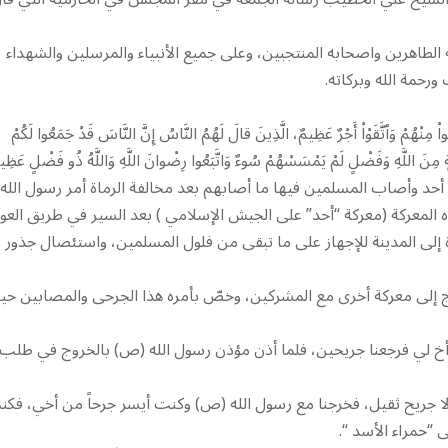
الطاهرين واصحابه المنتجبين، وعلى جميع الأنبياء والمرسلين والشهداء
ورحمة الله وبركاته.
واْ مِنْهُمْ وَٱتَّقَوْاْ أَجْرٌ عَظِيمٌ، الَّذِينَ قالَ لَهُمُ النَّاسُ إِنَّ النَّاسَ قَدْ جَمَعُوا لَكُمْ
ْمَةٍ مِنَ اللَّهِ وَفَضْلٍ لَمْ يَمْسَسْهُمْ سُوءٌ وَاتَّبَعُوا رِضْوانَ اللَّهِ وَاللَّهُ ذُو فَضْلٍ عَظِي
أحد وأصاب المسلمين فيها ما أصابهم بعد مخالفة الرماة أمر رسول الله
لمعركة (معركة “أحد” على الجيش الإسلامي ) بعد السير في طريق العو
ة إلى المدينة للإجهاز على ما تبقى من فلول المسلمين، واستئصال جذور
روج إلى معركة أخرى مع المشركين، وخصّ بأمره هذا الجرحى والمصابين ح
خ لي فرجعنا جريحين، فلما أذن مؤذن رسول الله (ص) بالخروج في طلب
نا إلا جريح ثقيل، فخرجنا مع رسول الله (ص) وكنت أيسر جرحاً من أخي، فك
“حمراء الأسد “.