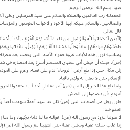
فيها: بسم الله الرحمن الرحيم
الحمدلله رب العالمين والصلاة والسلام على سيد المرسلين وعلى آله 
والصالحين، والسلام عليكم ايها الأخوة والاخوات المؤمنون والمؤمنات 
قال تعالى
(ٱلَّذِينَ ٱسْتَجَابُواْ لِلَّهِ وَٱلرَّسُولِ مِن بَعْدِ مَآ أَصَابَهُمُ ٱلْقَرْحُ ، لِلَّذِينَ أَحْسَنُ
فَاخْشَوْهُمْ فَزادَهُمْ إِيماناً وَقالُوا حَسْبُنَا اللَّهُ وَنِعْمَ الْوَكِيلُ، فَانْقَلَبُوا بِنِع
ومناسبة نزول هذه الآيات غزوة حمراء الأسد، التي وقعت بعد معركة 
(ص)، حيث أن جيش أبي سفيان المنتصر أسرع بعد انتصاره في هذه ا
إلى مكة، حتى إذا بلغ أرض “الروحاء” ندم على فعله، وعزم على العود
الإسلام حتى لا تبقى له ولهم باقية.
ولما بلغ هذا الخبر إلى النبي (ص) أمر مقاتلي أحد أن يستعدوا للخ
أمرهم بأن ينضموا إلى الجيش.
يقول رجل من أصحاب النبي (ص) كان قد شهد أحداً: شهدت أحداً وأ
العدو قلنا:
لا تفوتنا غزوة مع رسول الله (ص)، فوالله ما لنا دابة نركبها، وما م
إذا غلب حملته عقبة ومشى عقبة حتى انتهينا مع رسول الله (ص) إلى 