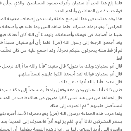
فلما بلغ هذا الخبر أبا سفيان وأدرك صمود المسلمين، والذي تجلّى
قوة جديدة من المقاتلين وأتاهم المدد.
هذا وقد حدثت في هذا الموضع حادثة زادت من إضعاف معنوية المشرك
الخزاعي” وهو يومئذ مشرك، فلما شاهد النبي وما عليه هو وأصحابه م
علينا ما أصابك في قومك وأصحابك، ولوددنا أن الله كان أعفاك فيه
وقد أجمعوا الرجعة إلى رسول الله (ص)، فلما رأى أبو سفيان معبداً
لم أرَ قط مثله يتحرقون عليكم تحرقاً، وقد اجتمع عليه من كان تخلّف
قط.
قال أبو سفيان: ويلك ما تقول؟ قال معبد: “فأنا والله ما أراك ترتحل
قال أبو سفيان: فوالله لقد أجمعنا الكرة عليهم لنستأصلهم.
قال معبد: فأنا والله أنهاك عن ذلك.
فثنى ذلك أبا سفيان ومن معه وقفل راجعاً ومنسحباً إلى مكة بسرع
قال لجماعة من بني عبد قيس كانوا يمرون من هناك قاصدين المدينة لش
لنستأصل بقيتهم ” ثم انصرف إلى مكة.
ولما مرت هذه الجماعة برسول الله (ص) وهو بحمراء الأسد أخبره بقو
ينتظر المشركين ثلاثة أيام، فلم يرَ لهم أثراً فانصرف إلى المدينة بعد ال
والعبرة التي أُريد التعرّض لها من إيراد هذه القصة بطولها، أن ال