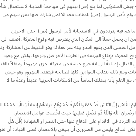
حقة جيش المشركين لما بلغ (ص) نيتهم في مهاجمة المدينة لاستئصال شأف
د ولم يأذن الرسول (ص) للذهاب معه الا لمن شارك فيها بمن فيهم من
رْحُ) فلم يجعلهم ما هم فيه يترددون في الاستجابة لأمر الرسول (ص)، حتى الاخوين
ن ان يحمل حملاً الى المكان الذي يفترض فيه وقوع المعركة، أضف الى
مل النفسي الذي يقوم العدو ببثه عبر عملائه وهو التثبيط عن المشاركة ون
بح المعركة بإيقاع الهزيمة في الطرف الاخر قبل وقوعها، ولكن مع وجود
 القتال، إضافةً الى انه خرج جيشه من معركة اخرى مهزوماً ومثقلاً بالقت
انات ومع ذلك تنقلب الموازين كلها لصالحه فيتقدم المهزوم وهو جيش
مع العلم بأنه يمتلك اساساً من الامكانات الحربية عديداً وعدةً ما لا
ِنَّ النَّاسَ قَدْ جَمَعُوا لَكُمْ فَاخْشَوْهُمْ فَزادَهُمْ إِيماناً وَقالُوا حَسْبُنَا اللَّ
 وَاتَّبَعُوا رِضْوانَ اللَّهِ وَاللَّهُ ذُو فَضْلٍ عَظِيمٍ) حيث لخَّصت عوامل الانتصار.
 عدم التردد في الاقدام على الدفاع عنها حتى النصر او الشهادة (قُلْ هَلْ
ظيفة أياً تكن النتائج وليس من الضروري أن يتيقن بالانتصار، فعلى القيادة أن تقو