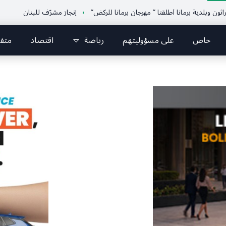
ة برمانا أطلقتا ” مهرجان برمانا للركض”
إنجاز مشرّف للبنان دولياً في الجوجيت
خاص
على مسؤوليتهم
رياضة
اقتصاد
متف