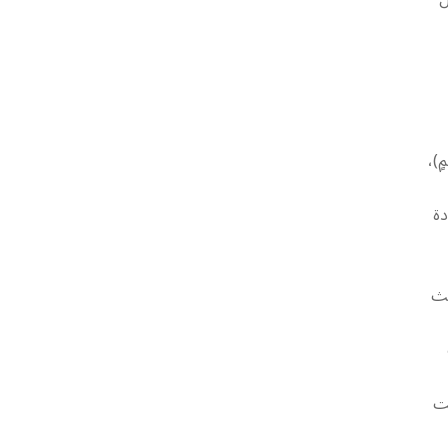
مٍ)،
دة
يث
نت