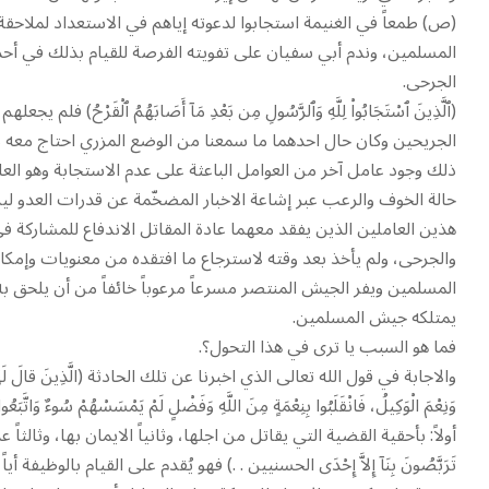
(ص) طمعاً في الغنيمة استجابوا لدعوته إياهم في الاستعداد لملا
المسلمين، وندم أبي سفيان على تفويته الفرصة للقيام بذلك في أح
الجرحى.
(ٱلَّذِينَ ٱسْتَجَابُواْ لِلَّهِ وَٱلرَّسُولِ مِن بَعْدِ مَآ أَصَابَهُمُ ٱلْقَ
الجريحين وكان حال احدهما ما سمعنا من الوضع المزري احتاج معه م
ذلك وجود عامل آخر من العوامل الباعثة على عدم الاستجابة وهو العا
حالة الخوف والرعب عبر إشاعة الاخبار المضخّمة عن قدرات العدو لير
هذين العاملين الذين يفقد معهما عادة المقاتل الاندفاع للمشاركة في
والجرحى، ولم يأخذ بعد وقته لاسترجاع ما افتقده من معنويات وإمك
المسلمين ويفر الجيش المنتصر مسرعاً مرعوباً خائفاً من أن يلحق به، 
يمتلكه جيش المسلمين.
فما هو السبب يا ترى في هذا التحول؟.
والاجابة في قول الله تعالى الذي اخبرنا عن تلك الحادثة (الَّذِينَ قالَ لَهُمُ النَّاسُ إ
وَنِعْمَ الْوَكِيلُ، فَانْقَلَبُوا بِنِعْمَةٍ مِنَ اللَّهِ وَفَضْلٍ لَمْ يَمْسَسْهُمْ سُوءٌ
أولاً: بأحقية القضية التي يقاتل من اجلها، وثانياً الايمان بها، وثالثاً
تَرَبَّصُونَ بِنَآ إِلاَّ إِحْدَى الحسنيين . .) فهو يُقدم على القيام بالو