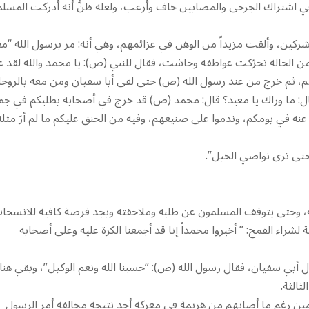
 في اشتراك الجرحى والمصابين خاف وأرعب، ولعله ظنَّ أنه أدركت المسل
ين، وألقت مزيداً من الوهن في عزائمهم، وهي أنه: مر برسول الله “مع
ن الحالة تحرّكت عواطفه وجاشت، فقال للنبي (ص): يا محمد والله لقد عز
م، ثم خرج من عند رسول الله (ص) حتى لقى أبا سفيان ومن معه بالروحا
 قال: ما وراك يا معبد؟ قال: محمد (ص) قد خرج في أصحابه يطلبكم في جم
 عنه في يومكم، وندموا على صنيعهم، وفيه من الحنق عليكم ما لم أرَ مثله
 حتى ترى نواصي الخيل”.
ة، وحتى يتوقف المسلمون عن طلبه وملاحقته ويجد فرصة كافية للانسحا
راء القمح: ” أخبروا محمداً إنا قد أجمعنا الكرة عليه وعلى أصحابه
ل أبي سفيان، فقال رسول الله (ص): “حسبنا الله ونعم الوكيل”، وبقي هن
ثالثة.
مسلمين رغم ما أصابهم من هزيمة في معركة أحد نتيجة مخالفة أمر الرسول