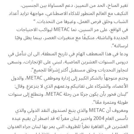
تغير المناخ، الحد من التمييز، دعم المساواة بين الجنسين،
التكيف مع العالم المتطور للذكاء الاصطناعي، مواجهة تزايد أعداد
الشباب وخلق فرص العمل، وغيرها من التحديات. “
في الواقع، على مر السنين، نما METAC ليواكب الاحتياجات
الجديدة والناشئة، متكيفًا مع متغيرات العصر، بينما يظل وفيًا
لرسالته”.
ودعا في هذا المنعطف الهام في تاريخ المنطقة، الى ان نتأمل في
دروس السنوات العشرين الماضية، لنبني على الإنجازات، ونسعى
لتجاوز التحديات وخلق مستقبل أكثر إشراقًا للجميع”.
وختم متوجهاً بالشكر الكبير إلى إدارة وموظفي METAC، والدول
الأعضاء، والشركاء على تفانيكم ودعمهم الذي لا يتزعزع. وقال:
“لبنان فخور بأن يكون جزءًا من رحلة METAC، ونتطلع إلى سنوات
طويلة ومثمرة معًا”.
ومعروف أن METAC والذي يتبع لصندوق النقد الدولي والذي
تأسس العام 2004 واختير لبنان مقراً له قد اضطر أن يقيم عيده
العشرين في القاهرة نظراً للظروف التي يمر بها لبنان جراء العدوان