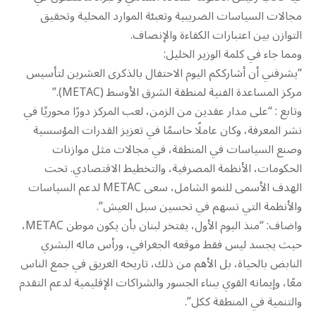
مجالات السياسات الضريبية وتعبئة الموارد المحلية وتحقيق
التوازن بين اعتبارات الكفاءة والإنصاف.
ومما جاء في كلمة الوزير الخليل:
“يشرفني أن أشارككم اليوم الاحتفال بالذكرى العشرين لتأسيس
مركز المساعدة الفنية لمنطقة الشرق الأوسط (METAC).”
وتابع : “على مدار عقدين من الزمن، لعب المركز دورًا محوريًا في
نشر المعرفة، وكان عاملًا حاسمًا في تعزيز القدرات المؤسسية
وصنع السياسات في المنطقة، في مجالات مثل موازنات
الحكومات، الأنظمة المصرفية، والتخطيط الاقتصادي. تحت
الهدف الأسمى للنمو الشامل، سعى METAC لدعم السياسات
والأنظمة التي تسهم في تحسين سبل العيش”.
واضاف: “منذ اليوم الأول، يفتخر لبنان بأن يكون موطن METAC،
حيث يجسد ليس فقط موقعه الجغرافي، ورأس ماله البشري
النابض بالحياة، بل الأهم من ذلك، تاريخه العريق في جمع الناس
معًا، وإيمانه القوي ببناء الجسور والشراكات الإقليمية لدعم التقدم
والتنمية في المنطقة ككل”.