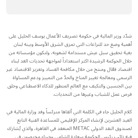
شدّد وزير المالية في حكومة تصريف الأعمال يوسف الخليل على
أهمية وضع حد للنزاعات التي تمزق الشرق الأوسط وبينه لبنان
بغية تحقيق سبل عيش مستدامة لشعوبه، ولتكون مؤسساته من
خلال الحوكمة الرشيدة اكثر استعداداً لمواجهة تحديات الغد لبناء
اقتصاد فعّال ومنتج من خلال مكافحة الفساد وتعزيز الاقتصاد غير
الرسمي ومعالجة تغيير المناخ والحدّ من التمييز ودعم المساواة
بين الجنسين والتكيف مع العالم المتطور للذكاء الاصطناعي وخلق
فرص عمل للشباب وغيرها من التحديات.
كلام الخليل جاء في الكلمة التي ألقاها مترئساً وفد وزارة المالية في
العيد العشرين لإنشاء المركز الإقليمي للمساعدة الفنية التابع
لصندوق النقد الدولي METAC المنعقد في القاهرة، والذي يُشارك
فيه نائب رئيس الحكومة سعادة الشامي وخبراء مختصون في