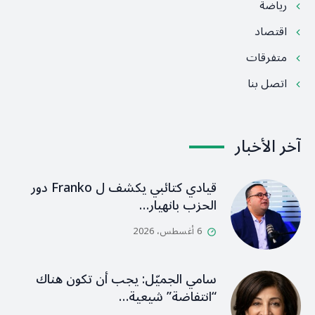
رياضة
اقتصاد
متفرقات
اتصل بنا
آخر الأخبار
قيادي كتائبي يكشف ل Franko دور
الحزب بانهيار…
6 أغسطس، 2026
سامي الجميّل: يجب أن تكون هناك
“انتفاضة” شيعية…