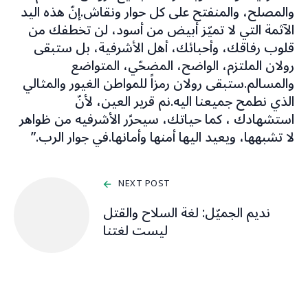
والمصلح، والمنفتح على كل حوار ونقاش.إنّ هذه اليد
الآثمة التي لا تميّز أبيض من أسود، لن تخطفك من
قلوب رفاقك، وأحبائك، أهل الأشرفية، بل ستبقى
رولان الملتزم، الواضح، المضحّي، المتواضع
والمسالم.ستبقى رولان رمزاً للمواطن الغيور والمثالي
الذي نطمح جميعنا اليه.نم قرير العين، لأنّ
استشهادك ، كما حياتك، سيحرًر الأشرفيه من ظواهر
لا تشبهها، ويعيد اليها أمنها وأمانها.في جوار الرب.”
NEXT POST
نديم الجميّل: لغة السلاح والقتل
ليست لغتنا