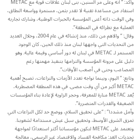
واكد: ” انه وعلى مر السنين، بنى لبنان علاقات قوية مع METAC
استفاد من مساعدة تقنية لا تقدر بثمن، مستمرة وواسعة النطاق،
وفي الوقت ذاته أغنى المؤسسة بالخبرات الوطنية، وشارك تجاربه
العملية مع نظرائه في المنطقة”.
وقال: ” والاهم من ذلك، منذ إنشائه في عام 2004، وخلال العديد
من التحديات التي واجهها لبنان منذ ذلك الحين، كان الوجود
المستمر لـ METAC في لبنان له دور أساسي وقيمة عالية. وهو
دليل على مرونة المؤسسة والتزامها بتنفيذ مهمتها رغم
المصاعب وحتى في أصعب الأوقات”.
وتابع: ” اليوم، وبينما نواجه تعدد الأزمات والنزاعات، تصبح أهمية
METAC أكبر من أي وقت مضى. في هذه المنطقة المضطربة،
يُعد METAC منارة للمعرفة، وحجر الزاوية لإعادة بناء المؤسسات
الضعيفة والقدرات المتضررة”.
وأمل مشددا” : “على تحقيق السلام، ووضع حد لكل النزاعات التي
تمزق الشرق الأوسط، وتحقيق سبل عيش مستدامة لشعوبنا.
ونعتمد على METAC لتكون مؤسساتنا أكثر استعدادًا لمواجهة
تحديات الغد: مكافحة الفساد والاقتصاد غير الرسمي، معالجة