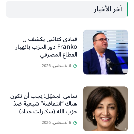
آخر الأخبار
قيادي كتائبي يكشف ل
Franko دور الحزب بانهيار
القطاع المصرفي
6 أغسطس، 2026
سامي الجميّل: يجب أن تكون
هناك “انتفاضة” شيعية ضدّ
حزب الله (سكارلت حداد)
6 أغسطس، 2026