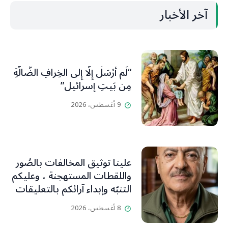
آخر الأخبار
“لَم أُرْسَلْ إِلَّا إِلى الخِرافِ الضَّالَّةِ
مِن بَيتِ إسرائيل”
9 أغسطس، 2026
علينا توثيق المخالفات بالصُور
واللقطات المستهجنة ، وعليكم
التنبّه وإبداء آرائكم بالتعليقات
(جورج صبّاغ)
8 أغسطس، 2026