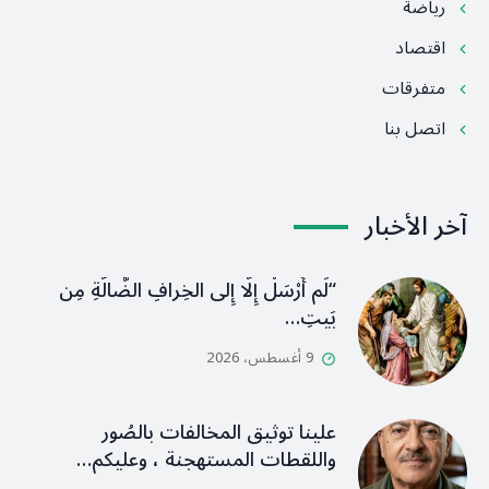
رياضة
اقتصاد
متفرقات
اتصل بنا
آخر الأخبار
“لَم أُرْسَلْ إِلَّا إِلى الخِرافِ الضَّالَّةِ مِن
بَيتِ…
9 أغسطس، 2026
علينا توثيق المخالفات بالصُور
واللقطات المستهجنة ، وعليكم…