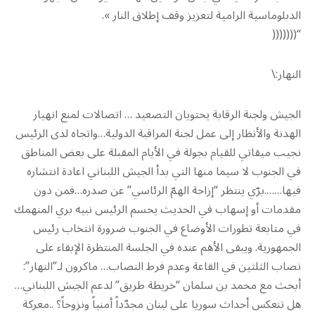
الدبلوماسية الرامية لتعزيز وقف إطلاق النار ».
“(((((((
النهار:\
الجيش ولجنة الرقابة يحتويان التصعيد … اتصالات لمنع انهيار
الهدنة والأنظار إلى عمل لجنة المراقبة الدولية…واتجاه لدى الرئيس
نجيب ميقاتي للقيام بجولة في الأيام المقبلة على بعض المناطق
في الجنوب لا سيما منها التي بدأ الجيش اللبناني اعادة انتشاره
فيها…….برّي ينتظر “إزاحة الهمّ الرئاسي” عن صدره…فمن دون
مقدمات أو إسهاب في الحديث يحسم الرئيس نبيه بري المنهمك
في متابعة تطورات الأوضاع في الجنوب ضرورة انتخاب رئيس
الجمهورية. ويبقى الأهم عنده في الجلسة المنتظرة الإبقاء على
نصاب الثلثين في القاعة وعدم فرط النصاب… ماكرون لـ”النهار”:
أبحث مع محمد بن سلمان “خريطة طريق” لدعم الجبش اللبناني…
هل تنعكس أحداث سوريا على لبنان مجدّداً أمنياً ونزوحاً؟ ..معركة