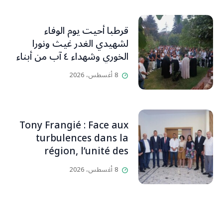
قرطبا أحيت يوم الوفاء
لشهيدي الغدر غيث ونورا
الخوري وشهداء ٤ آب من أبناء
البلدة.. كارين الخوري افرام: لقد
8 أغسطس، 2026
كان بيتنا، بوجود والدي، ينبض
دائماً بالحياة، ويجمع الأهل
والمحبين. وحاول الغدر والشرّ
إقفاله لكنه لم يستطع لأنه
Tony Frangié : Face aux
بيت رسالة وتاريخ وإيمان وقيم
turbulences dans la
مستمرة (صور وVideo)
région, l’unité des
Libanais est primordiale
8 أغسطس، 2026
L’OLJ / Par Scarlett
HADDAD