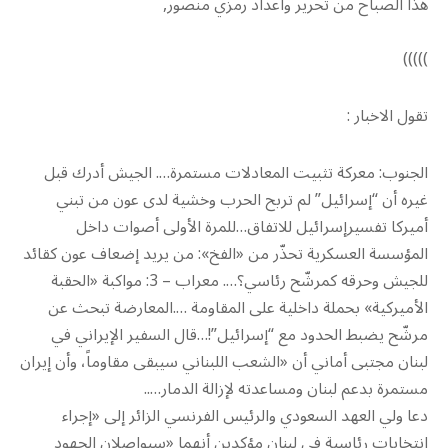
هذا الصباح من تحرير واعداد رمزي منصور,
)))))
تقول الاخبار :
الجنوب: معركة تثبيت المعادلات مستمرة…. الجيش أدرك قبل
غيره أن “إسرائيل” لم تربح الحرب وخشية لدى عون من تبني
أميركا تفسيرإسرائيل للاتفاق…للمرة الأولى أصوات داخل
المؤسسة العسكرية تحذّر من «الفخ»: من يريد إضعاف عون كقائد
للجيش وحرقه كمرشّح رئاسي؟…. معراب – 3: مواكبة «الحقبة
الأميركية» بحملة داخلية على المقاومة ….المعارضة تبحث عن
مرشّح يضبط الحدود مع “إسرائيل”!…قال السفير الإيراني في
لبنان مجتبى أماني أن «الشعب اللبناني سيبقى مقاوماً، وأن إيران
مستمرة بدعم لبنان ومساعدته لإزالة الدمار…..
دعا ولي العهد السعودي والرئيس الفرنسي الزائر إلى «إجراء
انتخابات رئاسية في لبنان مؤكدين أنهما «سيواصلان الجهود