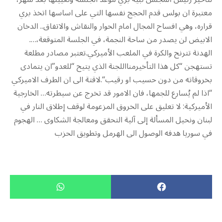
معتبرة ان بولس قدم الحجج نفسها التي على اساسها اتخذ بري
قراره، وهي افساح المجال امام الحوار والنقاش والاتفاق.. الدخان
الابيض لن يصدر من ساحة النجمة، في الجلسة المتوقعة،….
الهدنة تترنح والكرة في الملعب الأميركي.تعتبر مصادر مطلعة
تستهجن “كل هذا التأخيرمنااللجنة الذي يتيح “للعدو”ان يتمادى
بخروقاته من دون حسيب او رقيب“.لاقتة الى ان الطرف الاميركي
“اذا لم يُسارع للجمها، فان الامور قد تخرج عن سيطرته… الخارجية
الأميركية: لا تعليق على الخروق المزعومة لوقف إطلاق النار في
لبنان ونحيل المسألة إلى آلية التحقق ومعالجة الشكاوى … الهجوم
في سوريا هدفه الوصول الى الهرمل وتطويق الحزب