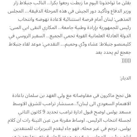
بقلن ما تواخذونا اليوم ما زبطت رجعوا بكرا… النائب جنبلاط زار
وزير الدفاع وتأكيد دور الجيش في هذه المرحلة الدقيقة…. المجلس
المذهبي: لبنان أمام فرصة استثنائية لاعادة نهوضه وانتخاب
رئيس للجمهورية بإرادة وطنية جامعة… المكاري التقى ابي المنى:
الدولة العادلة العلمانية القوية تحمي الجميع… السفير الروسي في
كليمنصو جنبلاط: عشاء ودّي وحميم…. التقدمي: موعد لقاء جنبلاط
جعجع لم يحدد بعد
((((((
الديار:
هل نجح ماكرون في مفاوضاته مع ولي العهد بن سلمان باعادة
الاهتمام السعودي الى لبنان؟…مستشار ترامب للشرق الاوسط
مسعد بولس اوضح قبول ادارة ترامب تحديد 9 كانون الثاني
لجسلة انتخاب الرئيس.. اوساط مقربة من عين التينة رات ان كلام
بولس، ترجم في غير محله، فهو جاء ليقدم التبريرات للمنتقدين
لتاخير رئيس المجلس نبيه بري موعد الجلسة وتعيينها بعد شهر،