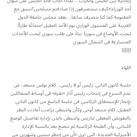
إيجابية بين الجيش والحزب … بماذا أجاب قائد الجيش على سؤال
أحد الوزراء:»كيف ستتصرفون إذا صادفتم مسلحين؟ننسق مع
المقتومة كما كنا نتصرف سابقا… يعقد مجلس جامعة الدول
العربية على المستوى الوزاري يوم الأحد المقبل اجتماعًا طارئًا
لبحث الأوضاع في سوريا. بناءً على طلب سوري لبحث الأحداث
المتسارعة في الشمال السوري
((((((
اللواء:
جلسة كانون الثاني: رئيس أو لا رئيس… كلام بولس مسعد، عن
عدم التسرع في إنتخاب رئيس أثار «نقزة» في أوساط المتفائلين
بإنجاز الإستحقاق الرئاسي في جلسة التاسع من كانون الثاني
المقبل، كلام مسعد أوحى وكأن واشنطن ترامب أعادت النظر
بالتفويض المعطى لباريس واشنطن بايدن بإدارة تفاصيل الوضع
اللبناني، وأن الطبخة الرئاسية لم تنضج بعد بالنسبة للإدارة
الأميركية الجديدة، التي ترى «أن من إنتظر سنتين وشهرين من