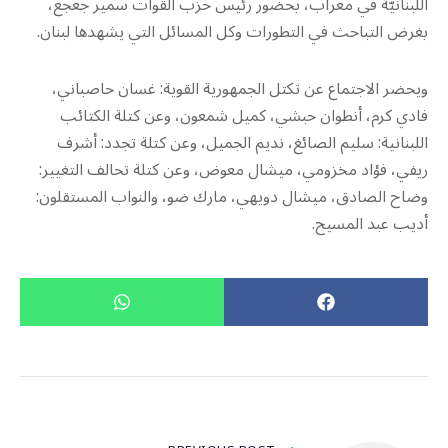
اللبنانيّة في معراب، بحضور رئيس حزب القوات سمير جعجع،
بغرض التباحث في التطورات وكل المسائل التي يشهدها لبنان.
ويحضر الاجتماع عن تكتل الجمهورية القوية: غسان حاصباني،
فادي كرم، أنطوان حبشي، كميل شمعون، وعن كتلة الكتائب
اللبنانية: سليم الصائغ، نديم الجميل، وعن كتلة تجدد: أشرف
ريفي، فؤاد مخزومي، ميشال معوض، وعن كتلة تحالف التغيير:
وضاح الصادق، ميشال دويهي، مارك ضو، والنواب المستقلون:
أديب عبد المسيح.