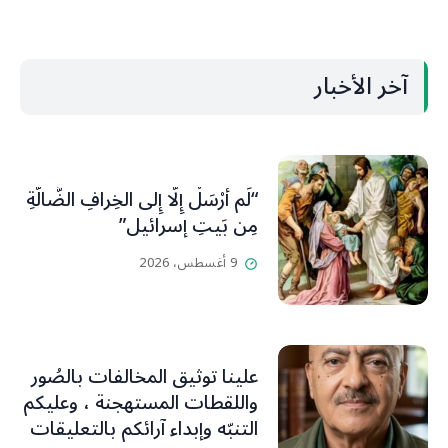
آخر الأخبار
“لَم أُرْسَلْ إِلَّا إِلى الخِرافِ الضَّالَّةِ
مِن بَيتِ إسرائيل”
9 أغسطس، 2026
علينا توثيق المخالفات بالصُور
واللقطات المستهجنة ، وعليكم
التنبّه وإبداء آرائكم بالتعليقات