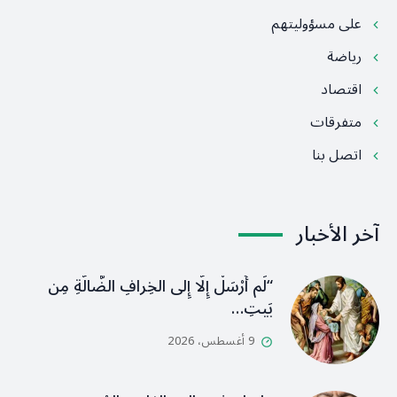
على مسؤوليتهم
رياضة
اقتصاد
متفرقات
اتصل بنا
آخر الأخبار
“لَم أُرْسَلْ إِلَّا إِلى الخِرافِ الضَّالَّةِ مِن
بَيتِ…
9 أغسطس، 2026