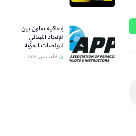
إتفاقية تعاون بين
الإتحاد اللبناني
للرياضات الجوّية
وجمعية طيّاري
6 أغسطس، 2026
ومدرّبي الطيران
الشراعي