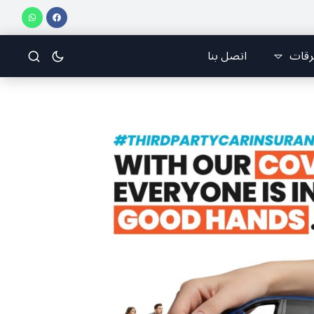
ناني للرياضات الجوّية وجمعية طيّاري ومدرّبي الطيران الشراعي
فريق جازو للسباقات يح
رقات
اتصل بنا