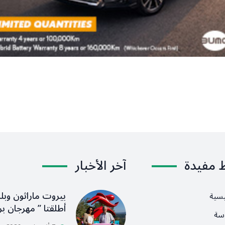
ط مفيدة
آخر الأخبار
بيروت ماراثون وبلد
يسية
أطلقتا ” مهرجان بر
سة