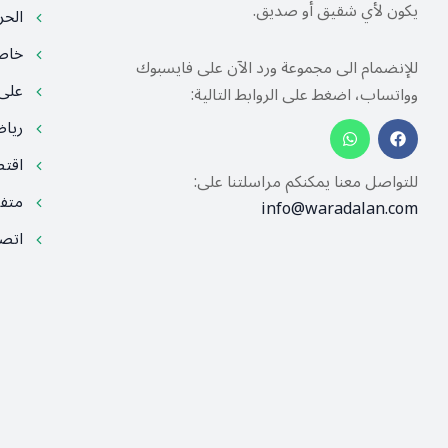
يكون لأي شقيق أو صديق.
الح
خا
للإنضمام الى مجموعة ورد الآن على فايسبوك
على
وواتساب، اضغط على الروابط التالية:
ريا
اقت
للتواصل معنا يمكنكم مراسلتنا على:
متف
info@waradalan.com
اتصل