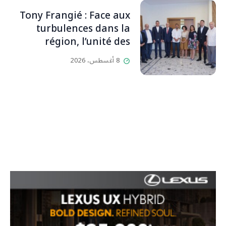
إقفاله لكنه لم يستطع لأنه
Tony Frangié : Face aux
بيت رسالة وتاريخ وإيمان وقيم
turbulences dans la
مستمرة (صور وVideo)
région, l’unité des
Libanais est primordiale
8 أغسطس، 2026
L’OLJ / Par Scarlett
HADDAD