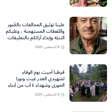
علينا توثيق المخالفات بالصُور
واللقطات المستهجنة ، وعليكم
التنبّه وإبداء آرائكم بالتعليقات
(جورج صبّاغ)
8 أغسطس، 2026
قرطبا أحيت يوم الوفاء
لشهيدي الغدر غيث ونورا
الخوري وشهداء ٤ آب من أبناء
البلدة.. كارين الخوري افرام: لقد
8 أغسطس، 2026
كان بيتنا، بوجود والدي، ينبض
دائماً بالحياة، ويجمع الأهل
والمحبين. وحاول الغدر والشرّ