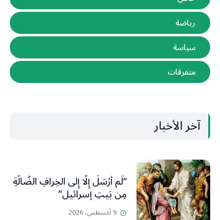
رياضة
سياسة
متفرقات
آخر الأخبار
“لَم أُرْسَلْ إِلَّا إِلى الخِرافِ الضَّالَّةِ
مِن بَيتِ إسرائيل”
9 أغسطس، 2026