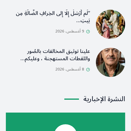
“لَم أُرْسَلْ إِلَّا إِلى الخِرافِ الضَّالَّةِ مِن
بَيتِ…
9 أغسطس، 2026
علينا توثيق المخالفات بالصُور
واللقطات المستهجنة ، وعليكم…
8 أغسطس، 2026
النشرة الإخبارية