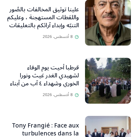
علينا توثيق المخالفات بالصُور
واللقطات المستهجنة ، وعليكم
التنبّه وإبداء آرائكم بالتعليقات
(جورج صبّاغ)
8 أغسطس، 2026
قرطبا أحيت يوم الوفاء
لشهيدي الغدر غيث ونورا
الخوري وشهداء ٤ آب من أبناء
البلدة.. كارين الخوري افرام: لقد
8 أغسطس، 2026
كان بيتنا، بوجود والدي، ينبض
دائماً بالحياة، ويجمع الأهل
والمحبين. وحاول الغدر والشرّ
إقفاله لكنه لم يستطع لأنه
Tony Frangié : Face aux
بيت رسالة وتاريخ وإيمان وقيم
turbulences dans la