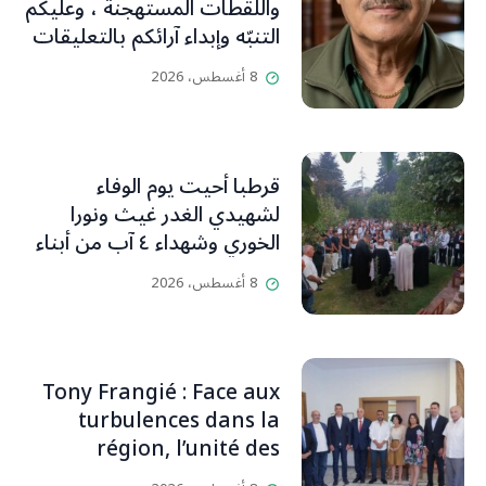
واللقطات المستهجنة ، وعليكم
التنبّه وإبداء آرائكم بالتعليقات
(جورج صبّاغ)
8 أغسطس، 2026
قرطبا أحيت يوم الوفاء
لشهيدي الغدر غيث ونورا
الخوري وشهداء ٤ آب من أبناء
البلدة.. كارين الخوري افرام: لقد
8 أغسطس، 2026
كان بيتنا، بوجود والدي، ينبض
دائماً بالحياة، ويجمع الأهل
والمحبين. وحاول الغدر والشرّ
إقفاله لكنه لم يستطع لأنه
Tony Frangié : Face aux
بيت رسالة وتاريخ وإيمان وقيم
turbulences dans la
مستمرة (صور وVideo)
région, l’unité des
Libanais est primordiale