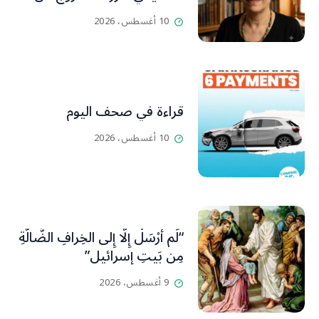
عزلتها والإنطلاق إلى عالم
10 أغسطس، 2026
أفضل ينسيها ما سامته من
عذابات ومعاناة
قراءة في صحف اليوم
10 أغسطس، 2026
“لَم أُرْسَلْ إِلَّا إِلى الخِرافِ الضَّالَّةِ
مِن بَيتِ إسرائيل”
9 أغسطس، 2026