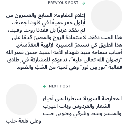
PREVIOUS POST
إعلام المقاومة: السابع والعشرون من
أيلول حفر عميقًا في قلوبنا جميعًا،
لم نفقد عزيزًا بل فقدنا روحنا وقلبنا،
هذا الحب دفعَنا لاستعادة الروح والمضيّ قدمًا على
هذا الطريق كي تستمرّ المسيرة الإلهية المقدّسة.يا
أحباب سماحة سيد شهداء الأمة السيد حسن نصر الله
“رضوان الله تعالى عليه”، ندعوكم للمشاركة في إطلاق
فعالية “نور مِن نور” وهي تحية من الحُبّ والضوء.
NEXT POST
المعارضة السورية: سيطرنا على أحياء
الشعار والفردوس وباب النيرب
والميسر وسط وشرقي وجنوبي حلب
وعلى قلعة حلب