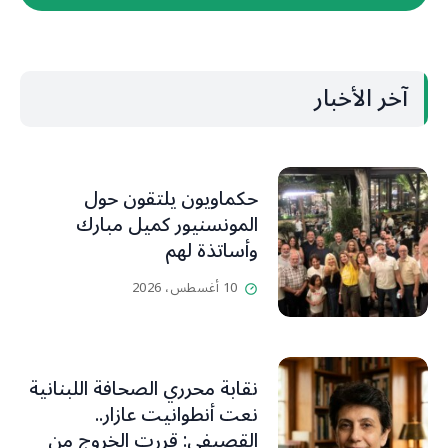
آخر الأخبار
حكماويون يلتقون حول
المونسنيور كميل مبارك
وأساتذة لهم
10 أغسطس، 2026
نقابة محرري الصحافة اللبنانية
نعت أنطوانيت عازار..
القصيفي: قررت الخروج من