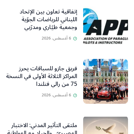
إتفاقية تعاون بين الإتحاد
اللبناني للرياضات الجوّية
وجمعية طيّاري ومدرّبي
الطيران الشراعي
6 أغسطس، 2026
فريق جازو للسباقات يحرز
المراكز الثلاثة الأولى في النسخة
75 من رالي فنلندا
6 أغسطس، 2026
ملتقى التأثير المدني: الاختبار
المصيريّ…والحياد مع المواطنة