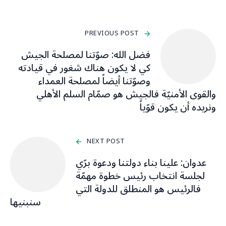
PREVIOUS POST
فضل الله: صوّتنا لمصلحة الجيش
كي لا يكون هناك شغور في قيادته
وصوّتنا أيضاً لمصلحة العمداء
والقوى الأمنيّة فالجيش هو صمّام السلم الأهلي
ونريده أن يكون قوّياً
NEXT POST
عدوان: علينا بناء دولتنا ودعوة برّي
لجلسة انتخاب رئيس خطوة مهمّة
فالرئيس هو المنطلق للدولة التي
سنبنيها