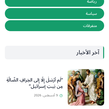
رياضة
سياسة
متفرقات
آخر الأخبار
“لَم أُرْسَلْ إِلَّا إِلى الخِرافِ الضَّالَّةِ
مِن بَيتِ إسرائيل”
9 أغسطس، 2026