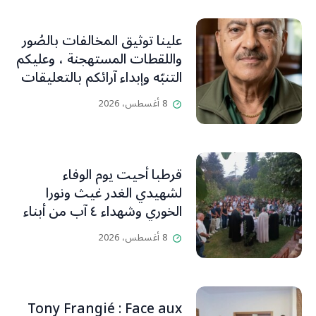
علينا توثيق المخالفات بالصُور
واللقطات المستهجنة ، وعليكم
التنبّه وإبداء آرائكم بالتعليقات
(جورج صبّاغ)
8 أغسطس، 2026
قرطبا أحيت يوم الوفاء
لشهيدي الغدر غيث ونورا
الخوري وشهداء ٤ آب من أبناء
البلدة.. كارين الخوري افرام: لقد
8 أغسطس، 2026
كان بيتنا، بوجود والدي، ينبض
دائماً بالحياة، ويجمع الأهل
والمحبين. وحاول الغدر والشرّ
إقفاله لكنه لم يستطع لأنه
Tony Frangié : Face aux