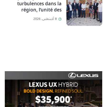
بيت رسالة وتاريخ وإيمان وقيم
turbulences dans la
مستمرة (صور وVideo)
région, l’unité des
Libanais est primordiale
8 أغسطس، 2026
L’OLJ / Par Scarlett
HADDAD