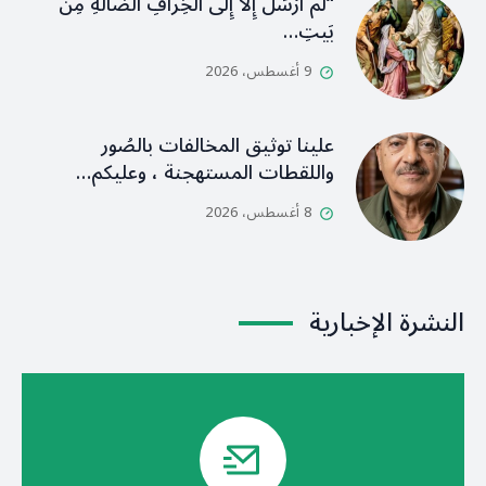
“لَم أُرْسَلْ إِلَّا إِلى الخِرافِ الضَّالَّةِ مِن
بَيتِ…
9 أغسطس، 2026
علينا توثيق المخالفات بالصُور
واللقطات المستهجنة ، وعليكم…
8 أغسطس، 2026
النشرة الإخبارية