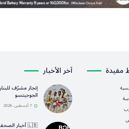
ط مفيدة
آخر الأخبار
إنجاز مشرّف للبنان
يسية
الجوجيتسو
سة
7 أغسطس، 2026
رب
ص
🇱🇧 أخيار الصح