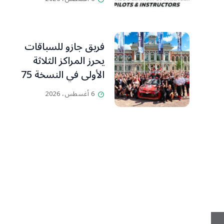
ومدرّبي الطيران
الشراعي
فريق جازو للسباقات
يحرز المراكز الثلاثة
الأولى في النسخة 75
من رالي فنلندا
6 أغسطس، 2026