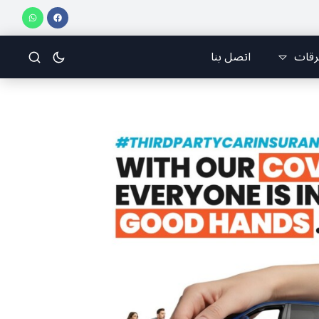
فريق جازو للسباقات يحرز المراكز الثلاثة الأولى في النسخة 75 من رالي فنلندا
رقات
اتصل بنا