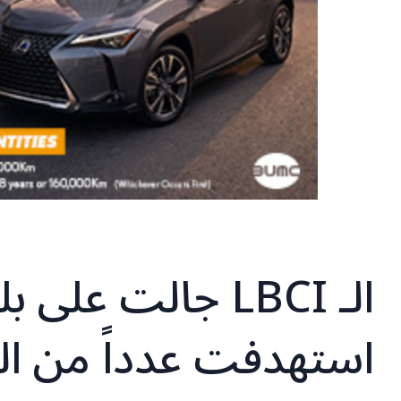
الـ LBCI جالت عل
استهدفت عدداً من ال