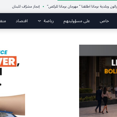
ة برمانا أطلقتا ” مهرجان برمانا للركض”
إنجاز مشرّف للبنان دولياً في الجوجيت
خاص
على مسؤوليتهم
رياضة
اقتصاد
متف